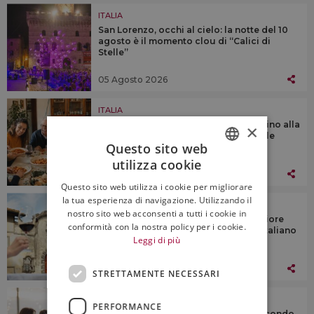
ITALIA
San Lorenzo, occhi al cielo: la notte del 10
agosto è il momento clou di “Calici di
Stelle”
05 Agosto 2026
ITALIA
La demonizzazione del piacere: dal vino alla
×
pasta, se la tavola diventa un tribunale
Questo sito web
utilizza cookie
ITALIAN
04 Agosto 2026
Questo sito web utilizza i cookie per migliorare
ENGLISH
la tua esperienza di navigazione. Utilizzando il
ITALIA
nostro sito web acconsenti a tutti i cookie in
Le Donne della Vite premiano la migliore
conformità con la nostra policy per i cookie.
fotografia di un paesaggio del vino italiano
Leggi di più
03 Agosto 2026
STRETTAMENTE NECESSARI
ITALIA
PERFORMANCE
Enoturismo, estate a due velocità secondo