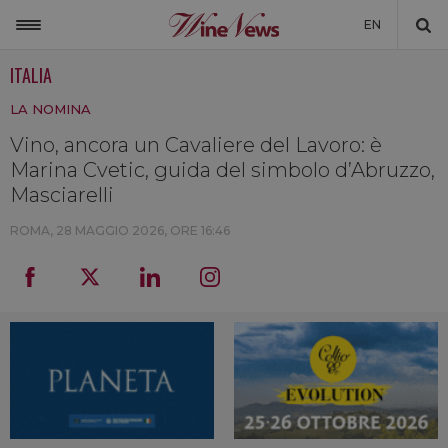
EN
ITALIA
ITALIA
LA NOMINA
MONDO
Vino, ancora un Cavaliere del Lavoro: è
NON SOLO VINO
Marina Cvetic, guida del simbolo d’Abruzzo,
NEWSLETTER
Masciarelli
LA CANTINA DI WINENEWS
ROMA,
28 MAGGIO 2026, ORE 16:46
DICONO DI NOI
WINENEWS TV