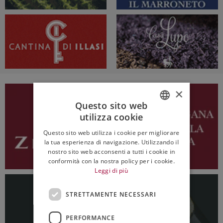
×
Questo sito web
utilizza cookie
ITALIAN
Questo sito web utilizza i cookie per migliorare
ENGLISH
la tua esperienza di navigazione. Utilizzando il
nostro sito web acconsenti a tutti i cookie in
conformità con la nostra policy per i cookie.
Leggi di più
STRETTAMENTE NECESSARI
PERFORMANCE