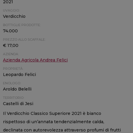
2021
UVAGGIO:
Verdicchio
BOTTIGLIE PRODOTTE:
74.000
PREZZO ALLO SCAFFALE:
€ 17,00
AZIENDA:
Azienda Agricola Andrea Felici
PROPRIETÀ:
Leopardo Felici
ENOLOGO:
Aroldo Belelli
TERRITORIO:
Castelli di Jesi
Il Verdicchio Classico Superiore 2021 è bianco
rispettoso di un’annata tendenzialmente calda,
declinata con autorevolezza attraverso profumi di frutti