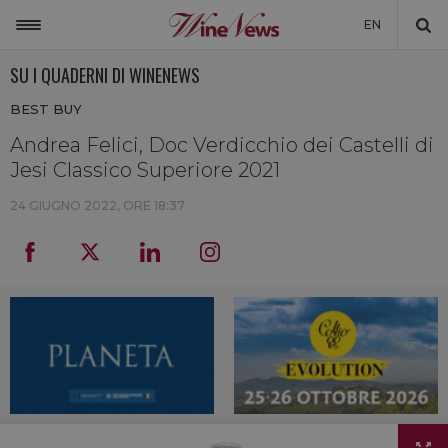
EN
SU I QUADERNI DI WINENEWS
ITALIA
BEST BUY
MONDO
Andrea Felici, Doc Verdicchio dei Castelli di
NON SOLO VINO
Jesi Classico Superiore 2021
NEWSLETTER
24 GIUGNO 2022, ORE 18:37
LA CANTINA DI WINENEWS
DICONO DI NOI
WINENEWS TV