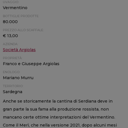
UVAGGIO:
Vermentino
BOTTIGLIE PRODOTTE:
80.000
PREZZO ALLO SCAFFALE:
€ 13,00
AZIENDA:
Società Argiolas
PROPRIETÀ:
Franco e Giuseppe Argiolas
ENOLOGO:
Mariano Murru
TERRITORIO:
Sardegna
Anche se storicamente la cantina di Serdiana deve in
gran parte la sua fama alla produzione rossista, non
mancano certe ottime interpretazioni del Vermentino.
Come il Merì, che nella versione 2021, dopo alcuni mesi