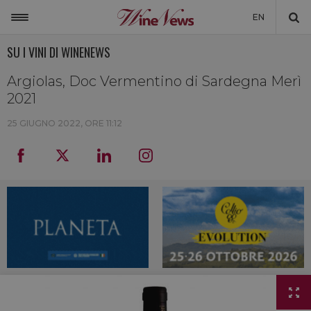
EN
SU I VINI DI WINENEWS
ITALIA
MONDO
Argiolas, Doc Vermentino di Sardegna Merì
2021
NON SOLO VINO
25 GIUGNO 2022, ORE 11:12
NEWSLETTER
LA CANTINA DI WINENEWS
DICONO DI NOI
WINENEWS TV