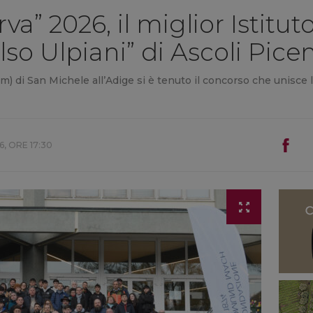
a” 2026, il miglior Istitut
Celso Ulpiani” di Ascoli Pice
i San Michele all’Adige si è tenuto il concorso che unisce la 
6, ORE 17:30