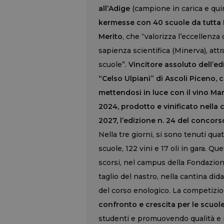
all’Adige
(campione in carica e qui
kermesse con 40 scuole da tutta It
Merito
, che “valorizza l’eccellenza 
sapienza scientifica (Minerva), attra
scuole”.
Vincitore assoluto dell’ed
“Celso Ulpiani” di Ascoli Piceno,
mettendosi in luce con il vino M
2024, prodotto e vinificato nella c
2027, l’edizione n. 24 del concors
Nella tre giorni, si sono tenuti qu
scuole, 122 vini e 17 oli in gara. Qu
scorsi, nel campus della Fondazio
taglio del nastro, nella cantina did
del corso enologico. La competizi
confronto e crescita per le scuole
studenti e promuovendo qualità e 