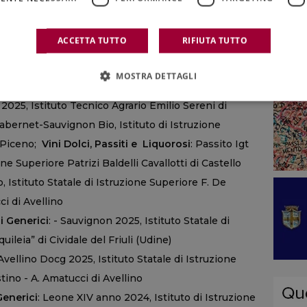
5, Istituto di Istruzione Secondaria Superiore
otndo (Bari).
ACCETTA TUTTO
RIFIUTA TUTTO
Valpolicella Classico Superiore Ripasso DOC anno
e “Stefani - Bentegodi” di Isola della Scala (Verona)
MOSTRA DETTAGLI
ini senza aggiunta di solfiti
: Lazio Igt rosso
m 2025, Istituto Tecnico Agrario Emilio Sereni di
abernet-Sauvignon Bio, Istituto di Istruzione
i Piceno;
Vini Dolci, Passiti e Liquorosi
: Passito Igt
e Superiore Patrizi Baldelli Cavallotti di Castello
o, Istituto Statale di Istruzione Superiore F. De
ci di Avellino
ni Generici
: - Sauvignon 2025, Istituto Statale di
ileia” di Cividale del Friuli (Udine)
 Avellino Docg 2025, Istituto Statale di Istruzione
tino - A. Amatucci di Avellino
 Generici
: Leone XIV anno 2024, Istituto di Istruzione