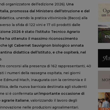
ndi organizzatore dell’edizione 2026).
Una
alia, promossa dal Ministero dell’Istruzione e del
didattica, unendo la pratica vitivinicola (Bacco) alla
verso la sfida di 122 vini e 17 oli prodotti dalle
izione 2026 è stato l’Istituto Tecnico Agrario
 che ha ottenuto il massimo riconoscimento
arche Igt Cabernet Sauvignon biologico annata
antina didattica dell’Istituto, e che ospiterà, nel
o
.
attro concorsi alla presenza di 162 rappresentanti, 40
esti i numeri della rassegna ospitata, nei giorni
ne Edmund Mach, inaugurata con la cerimonia e il
attica, della nuova barricaia destinata agli studenti
one si è confermata
un’importante occasione di
 agrarie italiane
, valorizzando il lavoro degli
innovazione nelle produzioni agroalimentari.