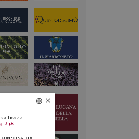
×
ndo il nostro
ITALIAN
gi di più
ENGLISH
FUNZIONALITÀ