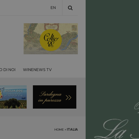
EN
 DI NOI
WINENEWS TV
HOME
›
ITALIA