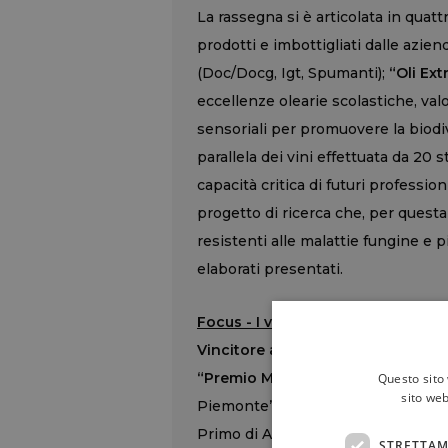
La rassegna si è articolata in quatt
prodotti e imbottigliati dalle azien
(Doc/Docg, Igt, Spumanti);
“Oli Ext
eccellenze olearie scolastiche, val
sensoriali per promuovere la biodiv
parallela dei vini effettuata da 20 s
capacità critica di futuri profession
progetto di ricerca che, per questa
resistenti alle malattie fungine e p
elaborati presentati.
Focus - I vincitori, per categoria
Vincitore assoluto
: Istituto di Is
“Premio Minerva”
- “Vitigni Piwi”:
Questo sito 
sito web
Piemonte”, di Marco Campigotto - I
Primo di Alba (Cuneo).
STRETTAM