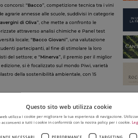
ro concorsi:
“Bacco”
, competizione tecnica tra i vini
de agrarie annesse alle scuole, suddivisi in categorie
ravergini di Oliva”
, che mette a confronto le
orizzate attraverso analisi chimiche e Panel test
ersità locale;
“Bacco Giovani”
, una valutazione
tudenti partecipanti, al fine di stimolare la loro
isti del settore; e
“Minerva”,
il premio per il miglior
 edizione, si è focalizzato sul mondo Piwi, varietà
ilastro della sostenibilità ambientale, con 15
, del premio “Bacco e Minerva” 2026
Questo sito web utilizza cookie
truzione Superiore “Celso Ulpiani” di Ascoli Piceno
 ricerche di mercato e Prospettive per il futuro del
web utilizza i cookie per migliorare la tua esperienza di navigazione. Utilizza
 acconsenti a tutti i cookie in conformità con la nostra policy per i cookie.
Leg
stituto di Istruzione Superiore di Stato Umberto
ENTE NECESSARI
PERFORMANCE
TARGETING