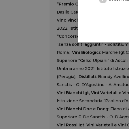
“Premio Olio Evo”
- Produzione 202
Basile Caramina-Gigante di Locorot
Vino vincitore “Bacco Giovani”
- 
2022, Istituto d’Istruzione Superior
“Concorso Bacco”, le 4 menzioni: V
“senza solfiti aggiunti” - Solstitiu
Roma;
Vini Biologici
: Marche Igt C
Superiore “Celso Ulpiani” di Ascol
Umbria anno 2021, Istituto Istruzion
(Perugia);
Distillati
: Brandy Avellin
Sanctis - O. D’Agostino - A. Amatuc
Vini Bianchi Igt, Vini Varietali e Vi
Istruzione Secondaria “Paolino d’Aqu
Vini Bianchi Doc e Docg
: Fiano di
Superiore F. De Sanctis - O. D’Agos
Vini Rossi Igt, Vini Varietali e Vini