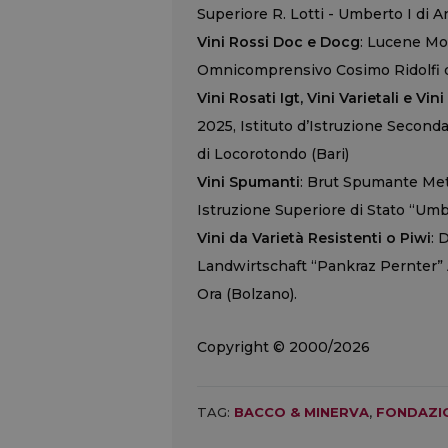
Superiore R. Lotti - Umberto I di An
Vini Rossi Doc e Docg
: Lucene Mo
Omnicomprensivo Cosimo Ridolfi di
Vini Rosati Igt, Vini Varietali e Vin
2025, Istituto d’Istruzione Second
di Locorotondo (Bari)
Vini Spumanti
: Brut Spumante Meto
Istruzione Superiore di Stato “Umb
Vini da Varietà Resistenti o Piwi
: 
Landwirtschaft “Pankraz Pernter” A
Ora (Bolzano).
Copyright © 2000/2026
TAG:
BACCO & MINERVA
,
FONDAZI