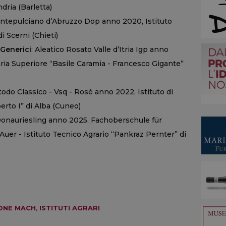
dria (Barletta)
ntepulciano d’Abruzzo Dop anno 2020, Istituto
 Scerni (Chieti)
i Generici
: Aleatico Rosato Valle d’Itria Igp anno
aria Superiore “Basile Caramia - Francesco Gigante”
do Classico - Vsq - Rosè anno 2022, Istituto di
erto I” di Alba (Cuneo)
Donauriesling anno 2025, Fachoberschule für
uer - Istituto Tecnico Agrario “Pankraz Pernter” di
ONE MACH
,
ISTITUTI AGRARI