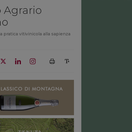
o Agrario
no
pratica vitivinicola alla sapienza