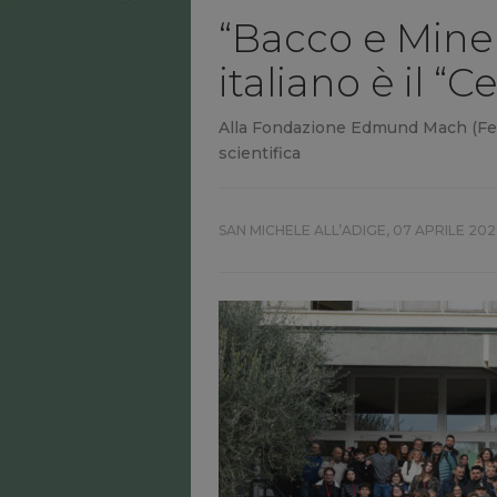
“Bacco e Minerv
italiano è il “
Alla Fondazione Edmund Mach (Fem) d
scientifica
SAN MICHELE ALL’ADIGE,
07 APRILE 202