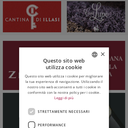
×
Questo sito web
utilizza cookie
ITALIAN
Questo sito web utilizza i cookie per migliorare
ENGLISH
la tua esperienza di navigazione. Utilizzando il
nostro sito web acconsenti a tutti i cookie in
conformità con la nostra policy per i cookie.
Leggi di più
STRETTAMENTE NECESSARI
PERFORMANCE