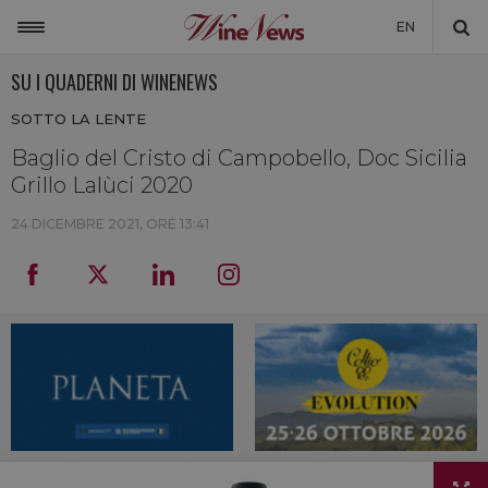
EN
SU I QUADERNI DI WINENEWS
ITALIA
SOTTO LA LENTE
MONDO
Baglio del Cristo di Campobello, Doc Sicilia
NON SOLO VINO
Grillo Lalùci 2020
NEWSLETTER
24 DICEMBRE 2021, ORE 13:41
LA CANTINA DI WINENEWS
DICONO DI NOI
WINENEWS TV