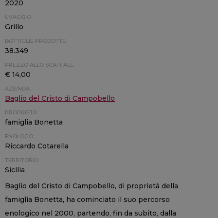
2020
UVAGGIO:
Grillo
BOTTIGLIE PRODOTTE:
38.349
PREZZO ALLO SCAFFALE:
€ 14,00
AZIENDA:
Baglio del Cristo di Campobello
PROPRIETÀ:
famiglia Bonetta
ENOLOGO:
Riccardo Cotarella
TERRITORIO:
Sicilia
Baglio del Cristo di Campobello, di proprietà della
famiglia Bonetta, ha cominciato il suo percorso
enologico nel 2000, partendo, fin da subito, dalla