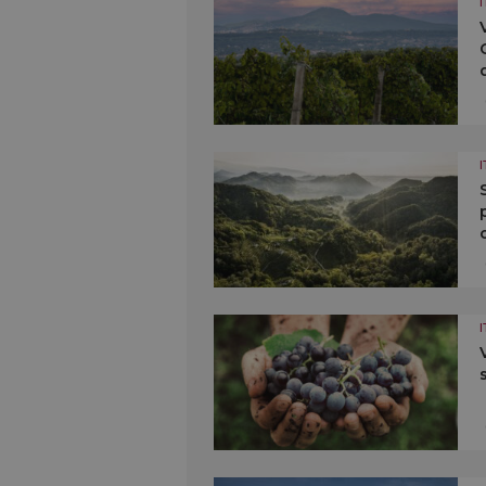
I
I
I