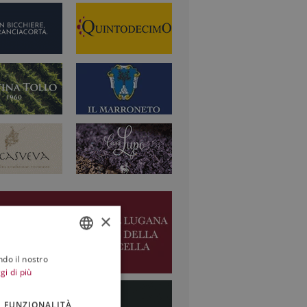
×
ndo il nostro
ITALIAN
gi di più
ENGLISH
FUNZIONALITÀ