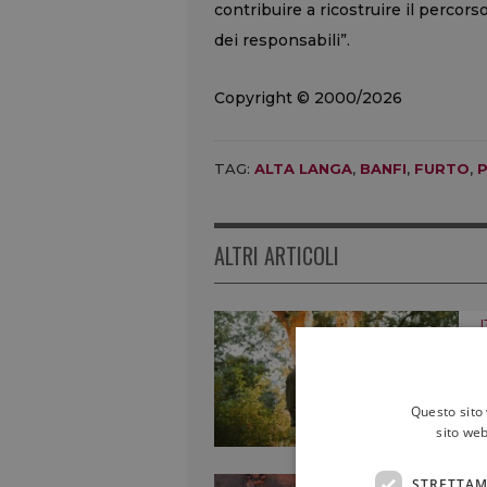
contribuire a ricostruire il percorso
dei responsabili”.
Copyright © 2000/2026
TAG:
ALTA LANGA
,
BANFI
,
FURTO
,
ALTRI ARTICOLI
I
Questo sito 
sito web
STRETTAM