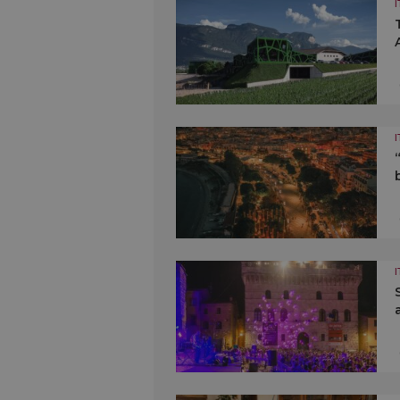
I
I
I