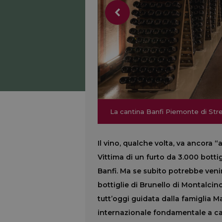
La cantina Banfi Piemonte di Strev
La cantina Banfi Piemonte di Strev
Il vino, qualche volta, va ancora 
Vittima di un furto da 3.000 bottig
Banfi. Ma se subito potrebbe venir
bottiglie di Brunello di Montalcin
tutt’oggi guidata dalla famiglia 
internazionale fondamentale a cava