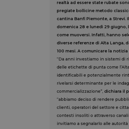
realtà ad essere state rubate sono
pregiate bollicine metodo classic
cantina Banfi Piemonte, a Strevi. Il
domenica 28 e lunedì 29 giugno, 
come muoversi. Infatti, hanno sel
diverse referenze di Alta Langa, 
100 mesi. A comunicare la notizia 
“Da anni investiamo in sistemi di rin
delle etichette di punta come l’Alt
identificabili e potenzialmente rint
rivelarsi determinante per le indagi
commercializzazione”,
dichiara il 
“abbiamo deciso di rendere pubblic
clienti, operatori del settore e cit
contesti insoliti o attraverso canali 
invitiamo a segnalarlo alle autorit