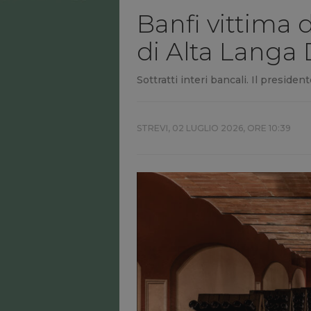
Banfi vittima d
di Alta Langa 
Sottratti interi bancali. Il president
STREVI,
02 LUGLIO 2026, ORE 10:39