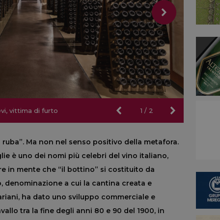
i, vittima di furto
i, vittima di furto
1
/
2
“a ruba”. Ma non nel senso positivo della metafora.
lie è uno dei nomi più celebri del vino italiano,
e in mente che “il bottino” si costituito da
o, denominazione a cui la cantina creata e
Mariani, ha dato uno sviluppo commerciale e
llo tra la fine degli anni 80 e 90 del 1900, in