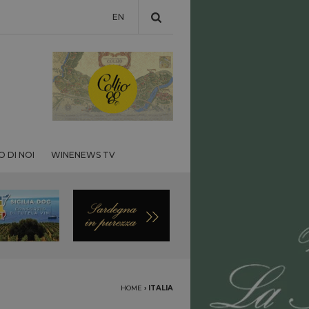
EN
 DI NOI
WINENEWS TV
HOME
›
ITALIA