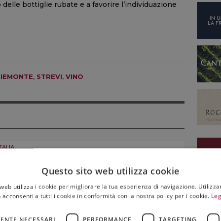
 delle bottiglie rubate e a favorire l’individuazione
PIEMONTE
,
STREVI
,
VINO
TALIA
Nasce sull’Etna un percorso diffuso in cui le
opere d’arte dialogano con vigneti e pietra
Questo sito web utilizza cookie
lavica
web utilizza i cookie per migliorare la tua esperienza di navigazione. Utilizza
06 Agosto 2026
 acconsenti a tutti i cookie in conformità con la nostra policy per i cookie.
Leg
ENTE NECESSARI
PERFORMANCE
TARGETING