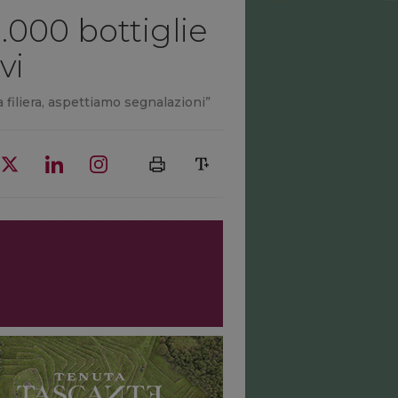
.000 bottiglie
vi
la filiera, aspettiamo segnalazioni”