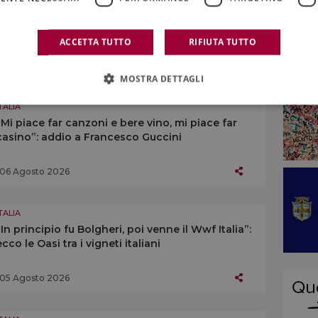
TALIA
Da “Calici Valtellina” a Sondrio alle “Chigiana
Chianti Classico Experience” in cantina
ACCETTA TUTTO
RIFIUTA TUTTO
06 Agosto 2026
MOSTRA DETTAGLI
TALIA
“Mi piace far canzoni e bere vino, mi piace far
casino”: addio a Francesco Guccini
06 Agosto 2026
TALIA
“In principio fu Bolgheri, poi venne il Wwf Italia”:
ecco le Oasi tra i vigneti italiani
05 Agosto 2026