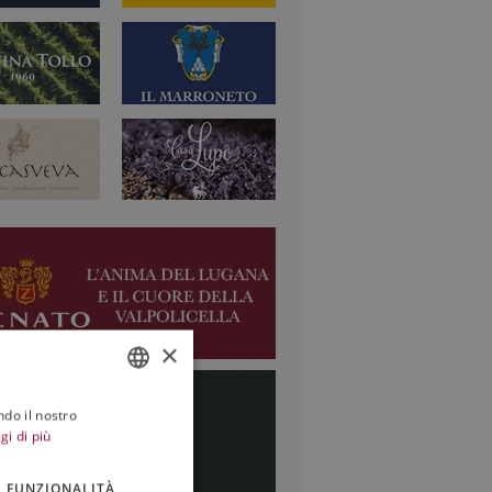
×
ndo il nostro
ITALIAN
gi di più
ENGLISH
FUNZIONALITÀ