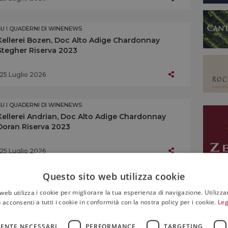
SU I QUADERNI DI WINENEWS
Kellerei Bozen, Doc Alto Adige Chardonnay
Stegher Riserva 2023
25 Luglio 2026
SU I QUADERNI DI WINENEWS
Kellerei Andrian, Doc Alto Adige Chardonnay
Doran Riserva 2023
25 Luglio 2026
Questo sito web utilizza cookie
SU I QUADERNI DI WINENEWS
web utilizza i cookie per migliorare la tua esperienza di navigazione. Utilizza
L’Alto Adige enoico
 acconsenti a tutti i cookie in conformità con la nostra policy per i cookie.
Leg
ENTE NECESSARI
PERFORMANCE
TARGETING
25 Luglio 2026