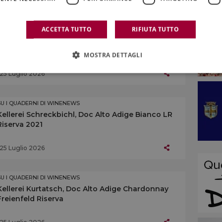
ACCETTA TUTTO
RIFIUTA TUTTO
SU I QUADERNI DI WINENEWS
Hofstätter, Doc Alto Adige Gewürztraminer
Vigna Castel Rechtental 2022
MOSTRA DETTAGLI
25 Luglio 2026
SU I QUADERNI DI WINENEWS
Kellerei Schreckbichl, Doc Alto Adige Bianco LR
Riserva 2021
25 Luglio 2026
SU I QUADERNI DI WINENEWS
Kellerei Kurtatsch, Doc Alto Adige Chardonnay
Freienfeld Riserva