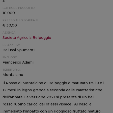
S
BOTTIGLIE PRODOTTE:
10.000
PREZZO ALLO SCAFFALE:
€ 30,00
AZIENDA:
Società Agricola Belpoggio
PROPRIETÀ:
Belussi Spumanti
ENOLOGO:
Francesco Adami
TERRITORIO:
Montalcino
Il Rosso di Montalcino di Belpoggio è maturato tra i 9 e i
12 mesi in legno grande a seconda delle caratteristiche
dell’annata. La versione 2021 si presenta di un bel
rosso rubino carico, dai riflessi violacei. Al naso, è
immediato l’impatto con un rigoglioso fruttato maturo,