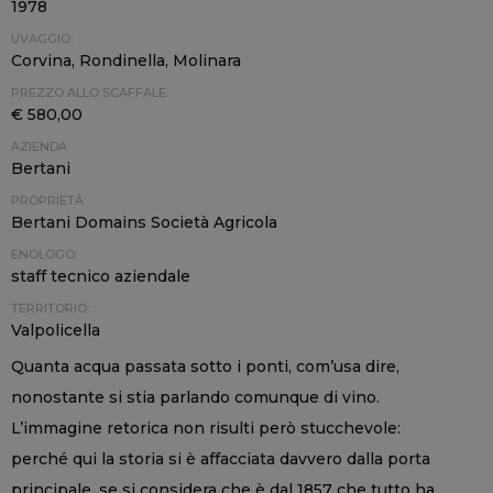
1978
UVAGGIO:
Corvina, Rondinella, Molinara
PREZZO ALLO SCAFFALE:
€ 580,00
AZIENDA:
Bertani
PROPRIETÀ:
Bertani Domains Società Agricola
ENOLOGO:
staff tecnico aziendale
TERRITORIO:
Valpolicella
Quanta acqua passata sotto i ponti, com’usa dire,
nonostante si stia parlando comunque di vino.
L’immagine retorica non risulti però stucchevole:
perché qui la storia si è affacciata davvero dalla porta
principale, se si considera che è dal 1857 che tutto ha