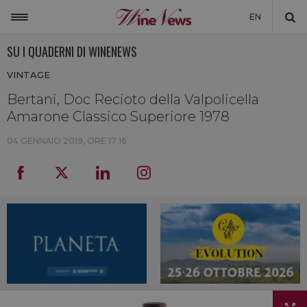
EN
SU I QUADERNI DI WINENEWS
ITALIA
VINTAGE
MONDO
Bertani, Doc Recioto della Valpolicella
NON SOLO VINO
Amarone Classico Superiore 1978
NEWSLETTER
04 GENNAIO 2019, ORE 17:16
LA CANTINA DI WINENEWS
DICONO DI NOI
WINENEWS TV