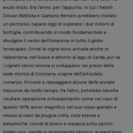
avuto inizio. Era l’anno, per l’appunto, in cui i fratelli
Giovan Battista e Gaetano Bertani avrebbero iniziato
un percorso, capace oggi di superare i due milioni di
bottiglie, contribuendo in modo fondamentale a
divulgare il verbo dell’Amarone in tutto il globo
terracqueo. Ormai le vigne sono arrivate anche in
Valpantena, nel Soave e attorno al lago di Garda, pur se
i vigneti storici ancora si sviluppano nei pressi della
sede storica di Grezzana, origine dell’articolato
romanzo. Provare a riassaggiare alcune delle annate
trascorse da molto tempo, fra l’altro, potrebbe talvolta
risultare operazione entusiasmante, come nel caso di
questo 1978: ancor magnifico nel suo rosso granato e
mosso al naso da prugna cotta, note eteree e
balsamiche, ricordi di boero e marasca sotto spirito.
Palato vivo, sapido e giustamente tannico: quarant’anni