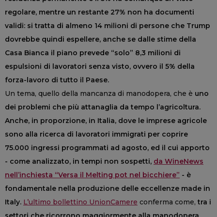
regolare, mentre un restante 27% non ha documenti
validi: si tratta di almeno 14 milioni di persone che Trump
dovrebbe quindi espellere, anche se dalle stime della
Casa Bianca il piano prevede “solo” 8,3 milioni di
espulsioni di lavoratori senza visto, ovvero il 5% della
forza-lavoro di tutto il Paese.
Un tema, quello della mancanza di manodopera, che è
uno
dei problemi che più attanaglia da tempo l’agricoltura.
Anche, in proporzione, in Italia, dove le imprese agricole
sono alla ricerca di lavoratori immigrati per coprire
75.000 ingressi programmati ad agosto, ed il cui apporto
- come analizzato, in tempi non sospetti,
da WineNews
nell’inchiesta “Versa il Melting pot nel bicchiere”
- è
fondamentale nella produzione delle eccellenze made in
Italy.
L’ultimo bollettino UnionCamere
conferma come,
tra i
settori che ricorrono maggiormente alla manodopera