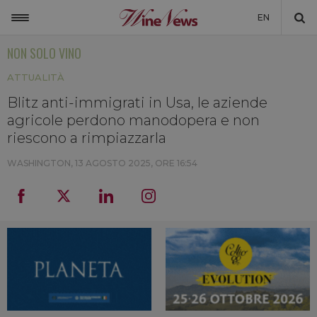
EN
NON SOLO VINO
ITALIA
ATTUALITÀ
MONDO
Blitz anti-immigrati in Usa, le aziende
NON SOLO VINO
agricole perdono manodopera e non
NEWSLETTER
riescono a rimpiazzarla
LA CANTINA DI WINENEWS
WASHINGTON,
13 AGOSTO 2025, ORE 16:54
DICONO DI NOI
WINENEWS TV