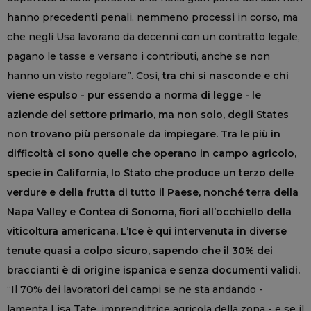
hanno precedenti penali, nemmeno processi in corso, ma
che negli Usa lavorano da decenni con un contratto legale,
pagano le tasse e versano i contributi, anche se non
hanno un visto regolare”. Così,
tra chi si nasconde e chi
viene espulso - pur essendo a norma di legge - le
aziende del settore primario, ma non solo, degli States
non trovano più personale da impiegare. Tra le più in
difficoltà ci sono quelle che operano in campo agricolo,
specie in California, lo Stato che produce un terzo delle
verdure e della frutta di tutto il Paese, nonché terra della
Napa Valley e Contea di Sonoma, fiori all’occhiello della
viticoltura americana. L’Ice è qui intervenuta in diverse
tenute quasi a colpo sicuro, sapendo che il 30% dei
braccianti è di origine ispanica e senza documenti validi.
“Il 70% dei lavoratori dei campi se ne sta andando -
lamenta Lisa Tate, imprenditrice agricola della zona - e se il