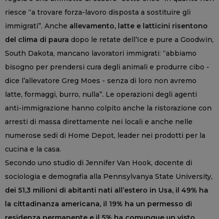
riesce “a trovare forza-lavoro disposta a sostituire gli
immigrati”. Anche
allevamento, latte e latticini risentono
del clima di paura
dopo le retate dell’Ice e pure a Goodwin,
South Dakota, mancano lavoratori immigrati: “abbiamo
bisogno per prendersi cura degli animali e produrre cibo -
dice l’allevatore Greg Moes - senza di loro non avremo
latte, formaggi, burro, nulla”. Le operazioni degli agenti
anti-immigrazione hanno colpito anche la ristorazione con
arresti di massa direttamente nei locali e anche nelle
numerose sedi di Home Depot, leader nei prodotti per la
cucina e la casa.
Secondo uno studio di Jennifer Van Hook, docente di
sociologia e demografia alla Pennsylvanya State University,
dei 51,3 milioni di abitanti nati all’estero in Usa, il 49% ha
la cittadinanza americana, il 19% ha un permesso di
residenza permanente e il 5% ha comunque un visto