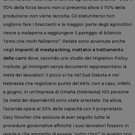
70% della forza lavoro non si presenta allora il 70% della
produzione non viene raccolta. Gli statunitensi non
vogliono fare i braccianti e la maggior parte degli agricoltori
riesce a malapena a raggiungere il pareggio di bilancio.
Temo che molti falliranno”. Retate sono avvenute anche
negli
impianti di meatpacking, mattatoi e trattamento
delle carni
dove, secondo uno studio del Migration Policy
Insitute, gli immigrati senza documenti rappresentano la
metà dei lavoratori. Il picco si ha nel Sud Dakota e nel
Nebraska che registrano punte del 66%: non a caso, infatti,
a giugno, in un’impresa di Omaha (Nebraska) 100 persone
(la metà dei dipendenti) sono state arrestate. Da allora,
l’azienda opera al 30% della capacità con il proprietario
Gary Rowher che assicura di aver seguito tutte le
procedure governative affinché i suoi lavoratori fossero in
regola e che ammette di essere “sotto choc” in quanto non