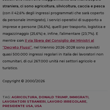
straniera, ci sono agricoltura, silvicoltura, caccia e pesca
(con il 42,6% degli ingressi programmati che sarà coperto
da personale immigrato), i servizi operativi di supporto a
imprese e persone (36,6%), quelli per trasporto, logistica e
magazzinaggio (25,6%) e, infine, l’alimentare (23,7%). E
mentre
con
il via libera del Consiglio dei Ministri al
“Decreto Flussi”
, nel triennio 2026-2028 sono previsti
quasi 500.000 ingressi regolari in Italia dei lavoratori non
comunitari, di cui 267.000 unità nei settori agricolo e
turistico.
Copyright © 2000/2026
TAG:
AGRICOLTURA
,
DONALD TRUMP
,
IMMIGRATI
,
LAVORATORI STRANIERI
,
LAVORO IRREGOLARE
,
PRESIDENTE USA
,
USA