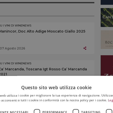
SU I VINI DI WINENEWS
Manincor, Doc Alto Adige Moscato Giallo 2025
07 Agosto 2026
SU I VINI DI WINENEWS
Ca’ Marcanda, Toscana Igt Rosso Ca’ Marcanda
2021
07 Agosto 2026
Questo sito web utilizza cookie
web utilizza i cookie per migliorare la tua esperienza di navigazione. Utilizza
 acconsenti a tutti i cookie in conformità con la nostra policy per i cookie.
Leg
SU I VINI DI WINENEWS
Altemasi, Doc Trento Brut Rosé Riserva 2019
ENTE NECESSARI
PERFORMANCE
TARGETING