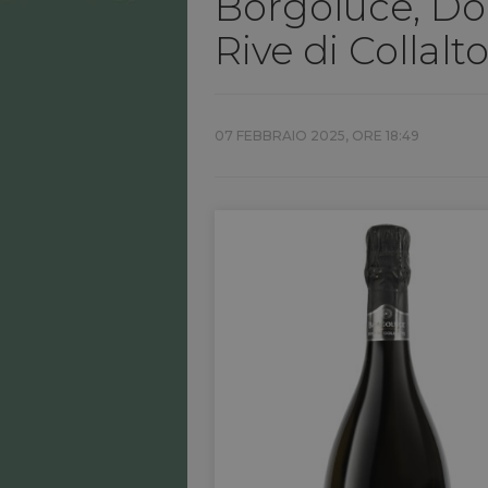
Borgoluce, Do
Rive di Collalt
07 FEBBRAIO 2025, ORE 18:49