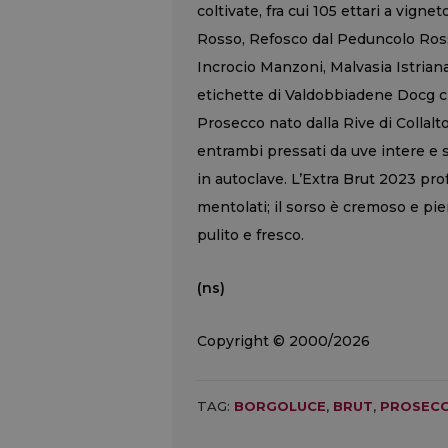
coltivate, fra cui 105 ettari a vign
Rosso, Refosco dal Peduncolo Rosso,
Incrocio Manzoni, Malvasia Istrian
etichette di Valdobbiadene Docg c
Prosecco nato dalla Rive di Collalto
entrambi pressati da uve intere e s
in autoclave. L’Extra Brut 2023 pr
mentolati; il sorso è cremoso e pien
pulito e fresco.
(ns)
Copyright © 2000/2026
TAG:
BORGOLUCE
,
BRUT
,
PROSECC