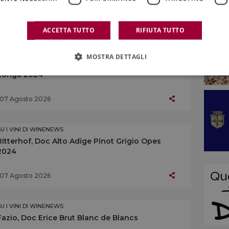
07 Agosto 2026
ACCETTA TUTTO
RIFIUTA TUTTO
SU I VINI DI WINENEWS
MOSTRA DETTAGLI
Centopassi, Doc Sicilia Grillo Rocce di Pietra
Longa 2024
07 Agosto 2026
SU I VINI DI WINENEWS
Ritterhof, Doc Alto Adige Pinot Grigio Opes
2024
07 Agosto 2026
SU I VINI DI WINENEWS
Fazio, Doc Erice Brut Blanc de Blancs