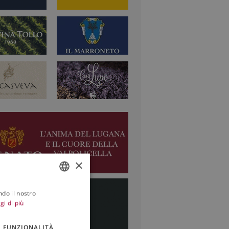
×
ndo il nostro
ITALIAN
gi di più
ENGLISH
FUNZIONALITÀ