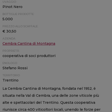
UVAGGIO:
Pinot Nero
BOTTIGLIE PRODOTTE:
5.000
PREZZO ALLO SCAFFALE:
€ 30,50
AZIENDA:
Cembra Cantina di Montagna
PROPRIETÀ:
cooperativa di soci produttori
ENOLOGO:
Stefano Rossi
TERRITORIO:
Trentino
La Cembra Cantina di Montagna, fondata nel 1952, è
situata nella Val di Cembra, una delle zone viticole più
alte e spettacolari del Trentino. Questa cooperativa
riunisce circa 400 viticoltori locali, unendo le forze per