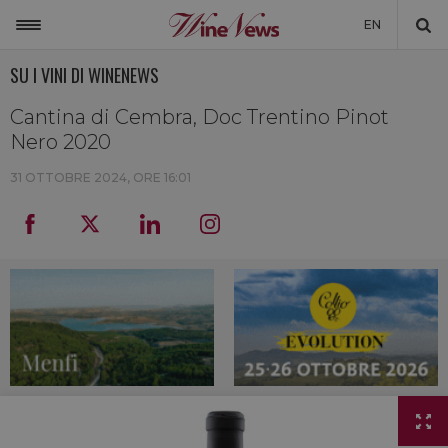
EN
SU I VINI DI WINENEWS
ITALIA
MONDO
Cantina di Cembra, Doc Trentino Pinot
Nero 2020
NON SOLO VINO
31 OTTOBRE 2024, ORE 16:01
NEWSLETTER
LA CANTINA DI WINENEWS
DICONO DI NOI
WINENEWS TV