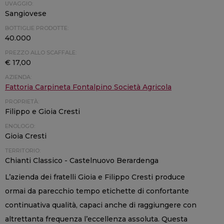
UVAGGIO:
Sangiovese
BOTTIGLIE PRODOTTE:
40.000
PREZZO ALLO SCAFFALE:
€ 17,00
AZIENDA:
Fattoria Carpineta Fontalpino Società Agricola
PROPRIETÀ:
Filippo e Gioia Cresti
ENOLOGO:
Gioia Cresti
TERRITORIO:
Chianti Classico - Castelnuovo Berardenga
L’azienda dei fratelli Gioia e Filippo Cresti produce
ormai da parecchio tempo etichette di confortante
continuativa qualità, capaci anche di raggiungere con
altrettanta frequenza l’eccellenza assoluta. Questa