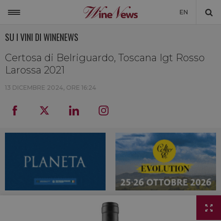
EN
SU I VINI DI WINENEWS
ITALIA
MONDO
Certosa di Belriguardo, Toscana Igt Rosso
Larossa 2021
NON SOLO VINO
13 DICEMBRE 2024, ORE 16:24
NEWSLETTER
LA CANTINA DI WINENEWS
DICONO DI NOI
WINENEWS TV