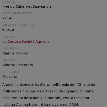
UVAGGIO:
Merlot, Cabernet Sauvignon
BOTTIGLIE PRODOTTE:
2.654
PREZZO ALLO SCAFFALE:
€ 35,00
AZIENDA:
La Certosa Società Agricola
PROPRIETÀ:
Gianna Nannini
ENOLOGO:
Alberto Lampredi
TERRITORIO:
Toscana
A pochi chilometri da Siena, nell’areale del “Chianti dei
Colli Senesi”, sorge la Certosa di Belriguardo. Si tratta
della tenuta della famiglia Nannini, che la rock star
italiana Gianna Nannini ha rilevato nel 2006,