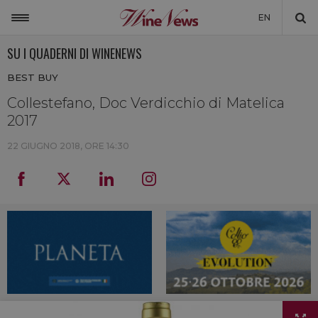
EN
SU I QUADERNI DI WINENEWS
ITALIA
BEST BUY
MONDO
Collestefano, Doc Verdicchio di Matelica
NON SOLO VINO
2017
NEWSLETTER
22 GIUGNO 2018, ORE 14:30
LA CANTINA DI WINENEWS
DICONO DI NOI
WINENEWS TV