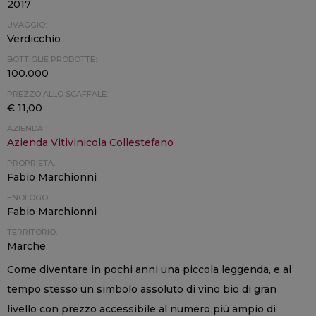
2017
UVAGGIO:
Verdicchio
BOTTIGLIE PRODOTTE:
100.000
PREZZO ALLO SCAFFALE:
€ 11,00
AZIENDA:
Azienda Vitivinicola Collestefano
PROPRIETÀ:
Fabio Marchionni
ENOLOGO:
Fabio Marchionni
TERRITORIO:
Marche
Come diventare in pochi anni una piccola leggenda, e al
tempo stesso un simbolo assoluto di vino bio di gran
livello con prezzo accessibile al numero più ampio di