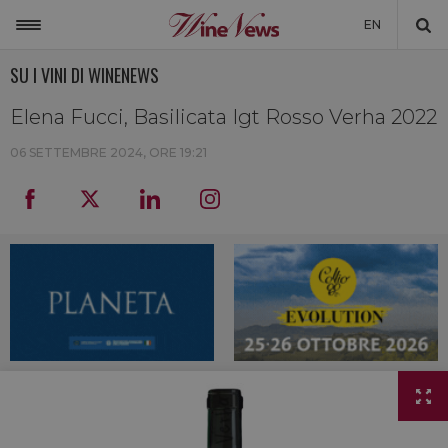
EN
SU I VINI DI WINENEWS
ITALIA
MONDO
Elena Fucci, Basilicata Igt Rosso Verha 2022
NON SOLO VINO
06 SETTEMBRE 2024, ORE 19:21
NEWSLETTER
LA CANTINA DI WINENEWS
DICONO DI NOI
WINENEWS TV