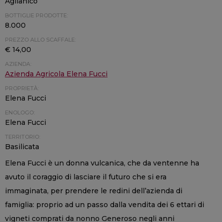
Aglianico
BOTTIGLIE PRODOTTE:
8.000
PREZZO ALLO SCAFFALE:
€ 14,00
AZIENDA:
Azienda Agricola Elena Fucci
PROPRIETÀ:
Elena Fucci
ENOLOGO:
Elena Fucci
TERRITORIO:
Basilicata
Elena Fucci è un donna vulcanica, che da ventenne ha
avuto il coraggio di lasciare il futuro che si era
immaginata, per prendere le redini dell’azienda di
famiglia: proprio ad un passo dalla vendita dei 6 ettari di
vigneti comprati da nonno Generoso negli anni