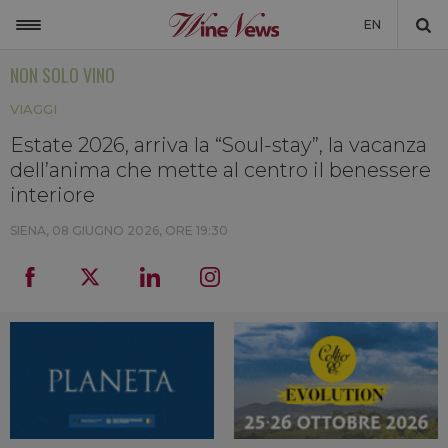
EN
NON SOLO VINO
ITALIA
VIAGGI
MONDO
Estate 2026, arriva la “Soul-stay”, la vacanza
NON SOLO VINO
dell’anima che mette al centro il benessere
NEWSLETTER
interiore
LA CANTINA DI WINENEWS
SIENA,
08 GIUGNO 2026, ORE 19:30
DICONO DI NOI
WINENEWS TV