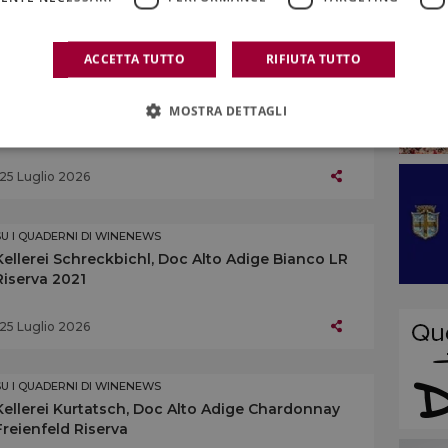
25 Luglio 2026
ACCETTA TUTTO
RIFIUTA TUTTO
SU I QUADERNI DI WINENEWS
Hofstätter, Doc Alto Adige Gewürztraminer
MOSTRA DETTAGLI
Vigna Castel Rechtental 2022
25 Luglio 2026
SU I QUADERNI DI WINENEWS
Kellerei Schreckbichl, Doc Alto Adige Bianco LR
Riserva 2021
25 Luglio 2026
SU I QUADERNI DI WINENEWS
Kellerei Kurtatsch, Doc Alto Adige Chardonnay
Freienfeld Riserva