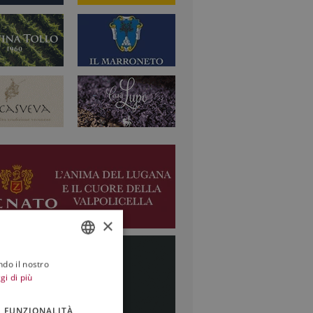
×
ndo il nostro
ITALIAN
gi di più
ENGLISH
FUNZIONALITÀ