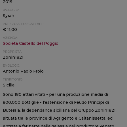
2019
UVAGGIO:
Syrah
PREZZO ALLO SCAFFALE:
€ 11,00
AZIENDA:
Società Castello del Poggio
PROPRIETÀ:
Zonin1821
ENOLOGO:
Antonio Paolo Froio
TERRITORIO:
Sicilia
Sono 180 ettari vitati - per una produzione media di
800.000 bottiglie - l’estensione di Feudo Principi di
Buterala, la dependance siciliana del Gruppo Zonin1821,
situata tra le province di Agrigento e Caltanissetta, ed
entrata a far parte della galassia del produttore veneto