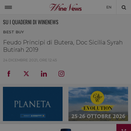
EN
SU I QUADERNI DI WINENEWS
ITALIA
BEST BUY
MONDO
Feudo Principi di Butera, Doc Sicilia Syrah
NON SOLO VINO
Butirah 2019
NEWSLETTER
24 DICEMBRE 2021, ORE 12:45
LA CANTINA DI WINENEWS
DICONO DI NOI
WINENEWS TV