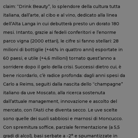
claim: “Drink Beauty”, lo splendore della cultura tutta
italiana, dall’arte, al cibo e al vino, dedicato alla linea
dell’Alta Langa in cui debutterà presto un dorato 180
mesi. Intanto, grazie ai fedeli conferitori e l’enorme
parco vigna (2000 ettari), le cifre si fanno stellari: 28
milioni di bottiglie (+46% in quattro anni) esportate in
60 paesi, e utile (+4,6 milioni) tornato quest’anno a
sorridere dopo il gelo della crisi. Successi dietro cui, è
bene ricordarlo, c’è radice profonda: dagli anni spesi da
Carlo a Reims, seguiti dalla nascita dello “champagne”
italiano da uve Moscato, alla ricerca sostenuta
dall’attuale management, innovazione e ascolto del
mercato, con l’Asti che diventa secco. Le uve scelte
sono quelle dei suoli sabbiosi e marnosi di Moncucco.
Con spremitura soffice, parziale fermentazione (a 5,5
gradi di alcol), basi serbate a -2° e spumantizzate in