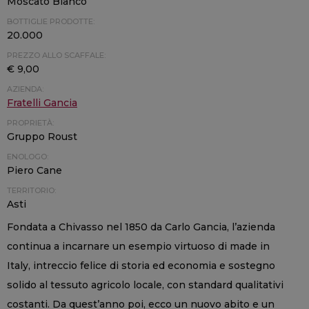
Moscato Bianco
BOTTIGLIE PRODOTTE:
20.000
PREZZO ALLO SCAFFALE:
€ 9,00
AZIENDA:
Fratelli Gancia
PROPRIETÀ:
Gruppo Roust
ENOLOGO:
Piero Cane
TERRITORIO:
Asti
Fondata a Chivasso nel 1850 da Carlo Gancia, l’azienda
continua a incarnare un esempio virtuoso di made in
Italy, intreccio felice di storia ed economia e sostegno
solido al tessuto agricolo locale, con standard qualitativi
costanti. Da quest’anno poi, ecco un nuovo abito e un