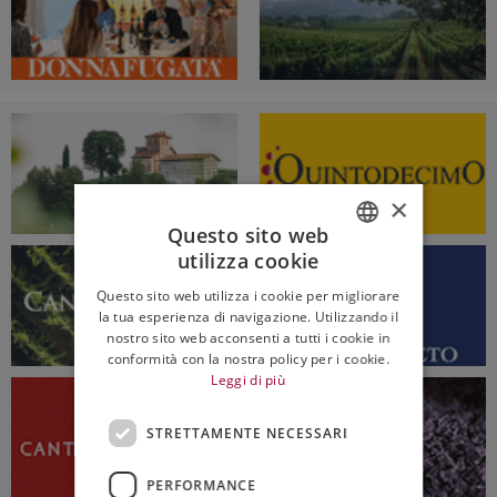
×
Questo sito web
utilizza cookie
ITALIAN
Questo sito web utilizza i cookie per migliorare
ENGLISH
la tua esperienza di navigazione. Utilizzando il
nostro sito web acconsenti a tutti i cookie in
conformità con la nostra policy per i cookie.
Leggi di più
STRETTAMENTE NECESSARI
PERFORMANCE