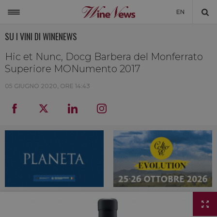
EN
SU I VINI DI WINENEWS
ITALIA
MONDO
Hic et Nunc, Docg Barbera del Monferrato
Superiore MONumento 2017
NON SOLO VINO
05 GIUGNO 2020, ORE 14:43
NEWSLETTER
LA CANTINA DI WINENEWS
DICONO DI NOI
WINENEWS TV