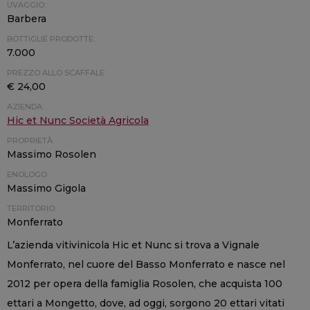
UVAGGIO:
Barbera
BOTTIGLIE PRODOTTE:
7.000
PREZZO ALLO SCAFFALE:
€ 24,00
AZIENDA:
Hic et Nunc Società Agricola
PROPRIETÀ:
Massimo Rosolen
ENOLOGO:
Massimo Gigola
TERRITORIO:
Monferrato
L’azienda vitivinicola Hic et Nunc si trova a Vignale
Monferrato, nel cuore del Basso Monferrato e nasce nel
2012 per opera della famiglia Rosolen, che acquista 100
ettari a Mongetto, dove, ad oggi, sorgono 20 ettari vitati