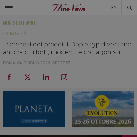
EN
NON SOLO VINO
ITALIA
LA NOVITÀ
MONDO
I consorzi dei prodotti Dop e Igp diventano
NON SOLO VINO
ancora più forti, moderni e protagonisti
NEWSLETTER
ROMA,
04 GIUGNO 2026, ORE 17:57
LA CANTINA DI WINENEWS
DICONO DI NOI
WINENEWS TV