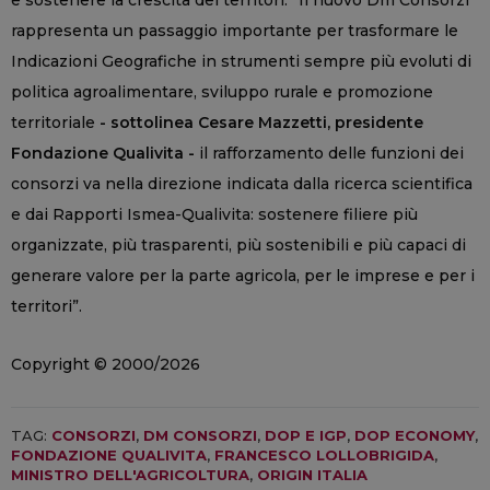
e sostenere la crescita dei territori. “Il nuovo Dm Consorzi
rappresenta un passaggio importante per trasformare le
Indicazioni Geografiche in strumenti sempre più evoluti di
politica agroalimentare, sviluppo rurale e promozione
territoriale
- sottolinea Cesare Mazzetti, presidente
Fondazione Qualivita -
il rafforzamento delle funzioni dei
consorzi va nella direzione indicata dalla ricerca scientifica
e dai Rapporti Ismea-Qualivita: sostenere filiere più
organizzate, più trasparenti, più sostenibili e più capaci di
generare valore per la parte agricola, per le imprese e per i
territori”.
Copyright © 2000/2026
TAG:
CONSORZI
,
DM CONSORZI
,
DOP E IGP
,
DOP ECONOMY
,
FONDAZIONE QUALIVITA
,
FRANCESCO LOLLOBRIGIDA
,
MINISTRO DELL'AGRICOLTURA
,
ORIGIN ITALIA