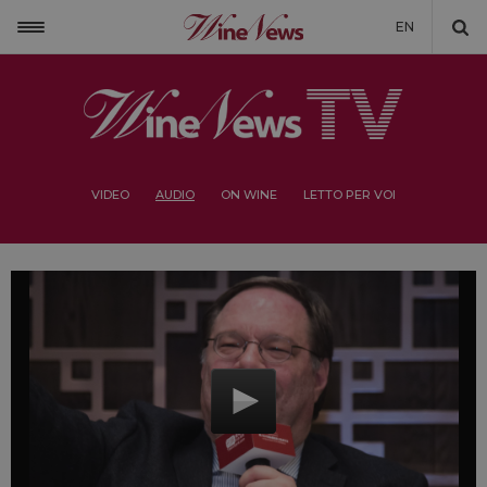
EN
VIDEO
AUDIO
ON WINE
LETTO PER VOI