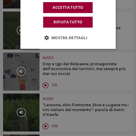
3:47
ACCETTA TUTTO
AUDIO
RIFIUTA TUTTO
Il “cambiamento climatico” non è un
unicum, ma colpisce in maniera diversa
varietà e territori
MOSTRA DETTAGLI
3:26
AUDIO
Dop e Igp del Belpaese, protagoniste
dell’economia dei territori, ma sempre più
star sui social
3:31
AUDIO
“Lessona, Alto Piemonte, Etna e Lugana tra i
vini italiani del momento”: parola di Kerin
O’Keefe
3:35