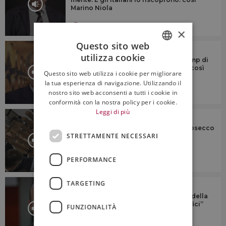
Marino Niola
4:46
×
Questo sito web
AUDIO
utilizza cookie
“La minaccia del presidente Usa Trump di
ITALIAN
nuovi dazi ci preoccupa non poco”: così
Questo sito web utilizza i cookie per migliorare
Sandro Boscaini
ENGLISH
la tua esperienza di navigazione. Utilizzando il
nostro sito web acconsenti a tutti i cookie in
6:33
conformità con la nostra policy per i cookie.
Leggi di più
AUDIO
Cresce il vino italiano in Francia, e Prosecco
STRETTAMENTE NECESSARI
entra ne Le Petit Robert, il dizionario
francese n. 1
PERFORMANCE
TARGETING
AUDIO
“Oggi per il miglioramento genetico della
vite più ostacoli di legge che scientifici”
FUNZIONALITÀ