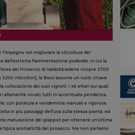
l
 l’impegno nel migliorare la viticoltura del
ta dall’estrema frammentazione poderale, in cui la
i (l’area del Prosecco di Valdobbiadene ricopre 3700
in 3200 viticoltori), la Bisol assume un ruolo chiave
a collocazione dei suoi vigneti. I 46 ettari sui quali
i altamente vocati: tutti in accentuata pendenza,
ale, con potatura e vendemmia manuali e rigorose.
elta in più passaggi dell’uva sulla stessa pianta, ed
leta maturazione dei grappoli per ottenere un’ottima
la tipica aromaticità del prosecco. Ma non parliamo