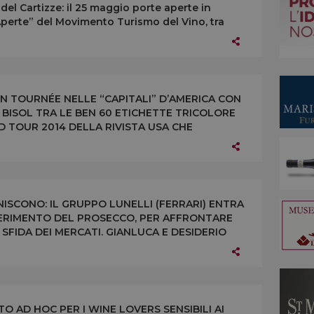
el Cartizze: il 25 maggio porte aperte in
Aperte” del Movimento Turismo del Vino, tra
 IN TOURNÉE NELLE “CAPITALI” D’AMERICA CON
 BISOL TRA LE BEN 60 ETICHETTE TRICOLORE
D TOUR 2014 DELLA RIVISTA USA CHE
GTON E LAS VEGAS
ISCONO: IL GRUPPO LUNELLI (FERRARI) ENTRA
IFERIMENTO DEL PROSECCO, PER AFFRONTARE
 SFIDA DEI MERCATI. GIANLUCA E DESIDERIO
O IMPEGNO IN AZIENDA
O AD HOC PER I WINE LOVERS SENSIBILI AI