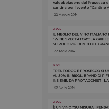
Valdobbiadene del Prosecco e d
cantina per l’evento “Cantine 
visite e degustazioni
22 Maggio 2014
BISOL
IL MEGLIO DEL VINO ITALIANO
“WINE SPECTATOR”: LA GRIFFE
SU POCO PIÙ DI 200 DEL GRAN
TOCCHERÀ NEW YORK, WASHIN
22 Aprile 2014
BISOL
TRENTODOC E PROSECCO SI UN
AL 50% IN BISOL, BRAND DI R
INSIEME, DA PROTAGONISTI, LA
BISOL CONTINUERANNO IL LOR
05 Aprile 2014
BISOL
È UN VINO “SU MISURA” PENSAT