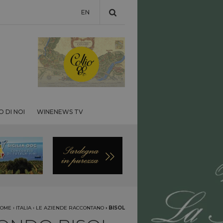
EN
 DI NOI
WINENEWS TV
OME
›
ITALIA
›
LE AZIENDE RACCONTANO
›
BISOL