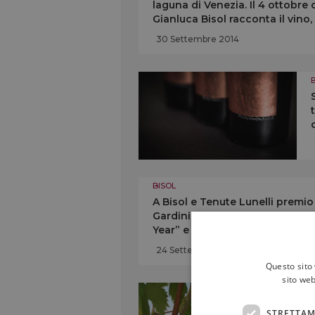
laguna di Venezia. Il 4 ottobr
Gianluca Bisol racconta il vino, 
cioccolato
30 Settembre 2014
BISOL
A Bisol e Tenute Lunelli premio
Gardini & Grignaffini. Bisol è n
Year” e il Crede al top nel m
Championships 2014”
24 Settembre 2014
Questo sito 
sito web
STRETTAM