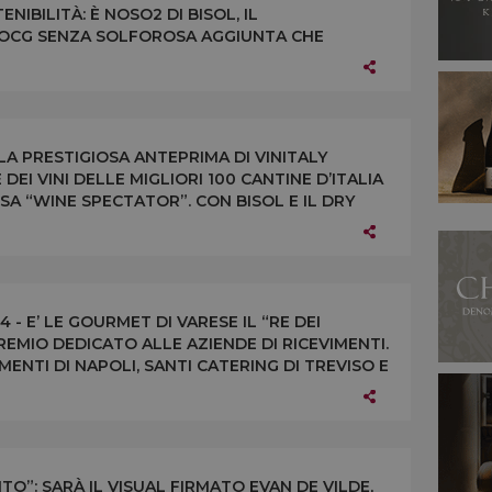
NIBILITÀ: È NOSO2 DI BISOL, IL
OCG SENZA SOLFOROSA AGGIUNTA CHE
RTIZZE È PROTAGONISTA AD “OPERA WINE”
 LA PRESTIGIOSA ANTEPRIMA DI VINITALY
EI VINI DELLE MIGLIORI 100 CANTINE D’ITALIA
SA “WINE SPECTATOR”. CON BISOL E IL DRY
PERIORE CARTIZZE 2012
 - E’ LE GOURMET DI VARESE IL “RE DEI
REMIO DEDICATO ALLE AZIENDE DI RICEVIMENTI.
IMENTI DI NAPOLI, SANTI CATERING DI TREVISO E
”: SARÀ IL VISUAL FIRMATO EVAN DE VILDE,