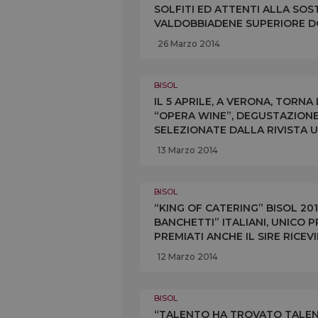
SOLFITI ED ATTENTI ALLA SOSTE
VALDOBBIADENE SUPERIORE D
DEBUTTA A VINITALY. E IL CA
26 Marzo 2014
BISOL
IL 5 APRILE, A VERONA, TORNA
“OPERA WINE”, DEGUSTAZIONE D
SELEZIONATE DALLA RIVISTA U
VALDOBBIADENE PROSECCO SU
13 Marzo 2014
BISOL
“KING OF CATERING” BISOL 2014
BANCHETTI” ITALIANI, UNICO P
PREMIATI ANCHE IL SIRE RICEV
IL CAFFÈ SCALA DI MILANO
12 Marzo 2014
BISOL
“TALENTO HA TROVATO TALENTO