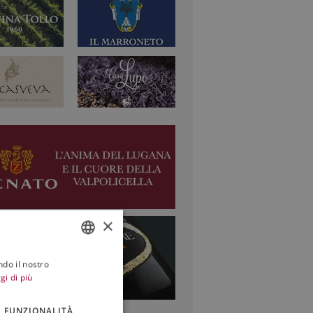
×
ndo il nostro
ITALIAN
gi di più
ENGLISH
FUNZIONALITÀ