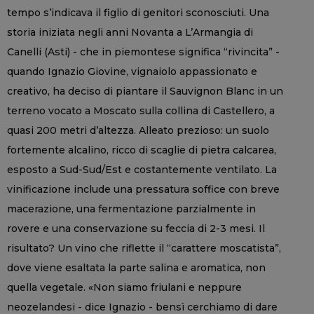
tempo s’indicava il figlio di genitori sconosciuti. Una
storia iniziata negli anni Novanta a L’Armangia di
Canelli (Asti) - che in piemontese significa “rivincita” -
quando Ignazio Giovine, vignaiolo appassionato e
creativo, ha deciso di piantare il Sauvignon Blanc in un
terreno vocato a Moscato sulla collina di Castellero, a
quasi 200 metri d’altezza. Alleato prezioso: un suolo
fortemente alcalino, ricco di scaglie di pietra calcarea,
esposto a Sud-Sud/Est e costantemente ventilato. La
vinificazione include una pressatura soffice con breve
macerazione, una fermentazione parzialmente in
rovere e una conservazione su feccia di 2-3 mesi. Il
risultato? Un vino che riflette il “carattere moscatista”,
dove viene esaltata la parte salina e aromatica, non
quella vegetale. «Non siamo friulani e neppure
neozelandesi - dice Ignazio - bensì cerchiamo di dare