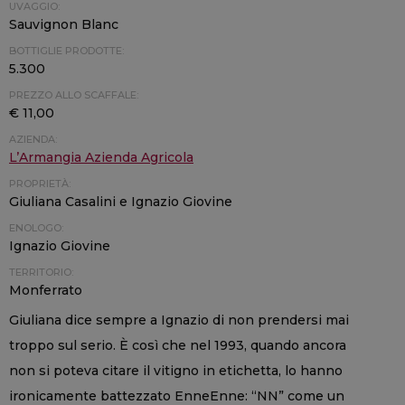
UVAGGIO:
Sauvignon Blanc
BOTTIGLIE PRODOTTE:
5.300
PREZZO ALLO SCAFFALE:
€ 11,00
AZIENDA:
L’Armangia Azienda Agricola
PROPRIETÀ:
Giuliana Casalini e Ignazio Giovine
ENOLOGO:
Ignazio Giovine
TERRITORIO:
Monferrato
Giuliana dice sempre a Ignazio di non prendersi mai
troppo sul serio. È così che nel 1993, quando ancora
non si poteva citare il vitigno in etichetta, lo hanno
ironicamente battezzato EnneEnne: “NN” come un