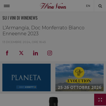
EN
SU I VINI DI WINENEWS
ITALIA
MONDO
L’Armangia, Doc Monferrato Bianco
Enneenne 2023
NON SOLO VINO
13 DICEMBRE 2024, ORE 16:45
NEWSLETTER
LA CANTINA DI WINENEWS
DICONO DI NOI
WINENEWS TV