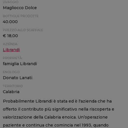
UVAGGIO:
Magliocco Dolce
BOTTIGLIE PRODOTTE:
40.000
PREZZO ALLO SCAFFALE:
€ 18,00
AZIENDA:
Librandi
PROPRIETÀ:
famiglia Librandi
ENOLOGO:
Donato Lanati
TERRITORIO:
Calabria
Probabilmente Librandi è stata ed è l'azienda che ha
offerto il contributo più significativo nella riscoperta e
valorizzazione della Calabria enoica. Un’operazione
paziente e continua che comincia nel 1993, quando