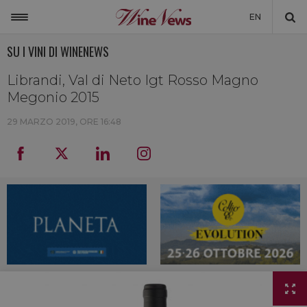
EN
SU I VINI DI WINENEWS
ITALIA
MONDO
Librandi, Val di Neto Igt Rosso Magno
Megonio 2015
NON SOLO VINO
29 MARZO 2019, ORE 16:48
NEWSLETTER
LA CANTINA DI WINENEWS
DICONO DI NOI
WINENEWS TV