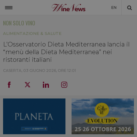
EN
NON SOLO VINO
ITALIA
ALIMENTAZIONE & SALUTE
MONDO
L’Osservatorio Dieta Mediterranea lancia il
NON SOLO VINO
“menù della Dieta Mediterranea” nei
NEWSLETTER
ristoranti italiani
LA CANTINA DI WINENEWS
CASERTA,
03 GIUGNO 2026, ORE 12:01
DICONO DI NOI
WINENEWS TV