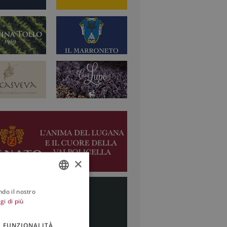
×
ndo il nostro
ITALIAN
gi di più
ENGLISH
FUNZIONALITÀ