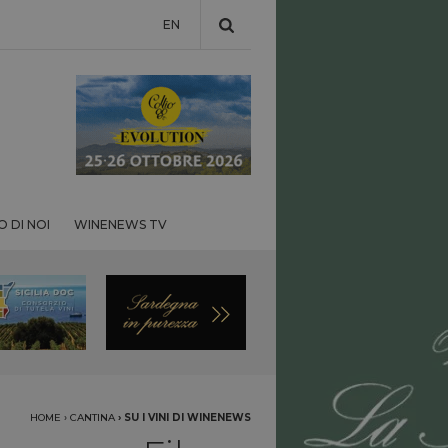
EN
 DI NOI
WINENEWS TV
HOME
›
CANTINA
›
SU I VINI DI WINENEWS