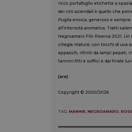
ricco portafoglio etichette a spaziar
dei vini aziendali è quello che po
Puglia enoica, generoso e sempre i
all’intensità aromatica. Tratti sali
Negroamaro Filo Riserva 2021. Un 
ciliegie mature, con tocchi di uva 
appassiti, rifiniti da lampi pepati. 
tannini fitti e soffici e dal finale 
(are)
Copyright © 2000/2026
TAG:
MANHIR
,
NEGROAMARO
,
ROS