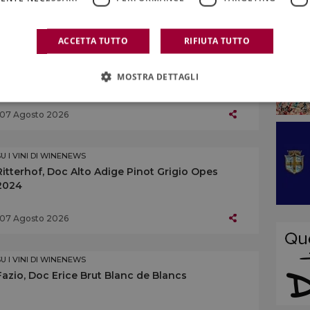
07 Agosto 2026
ACCETTA TUTTO
RIFIUTA TUTTO
SU I VINI DI WINENEWS
Centopassi, Doc Sicilia Grillo Rocce di Pietra
MOSTRA DETTAGLI
Longa 2024
07 Agosto 2026
SU I VINI DI WINENEWS
Ritterhof, Doc Alto Adige Pinot Grigio Opes
2024
07 Agosto 2026
SU I VINI DI WINENEWS
Fazio, Doc Erice Brut Blanc de Blancs