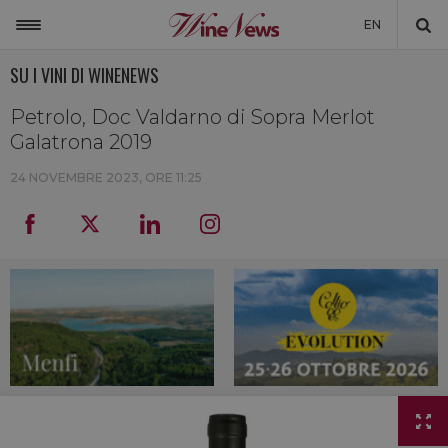
EN
SU I VINI DI WINENEWS
ITALIA
MONDO
Petrolo, Doc Valdarno di Sopra Merlot
Galatrona 2019
NON SOLO VINO
24 NOVEMBRE 2023, ORE 11:25
NEWSLETTER
LA CANTINA DI WINENEWS
DICONO DI NOI
WINENEWS TV