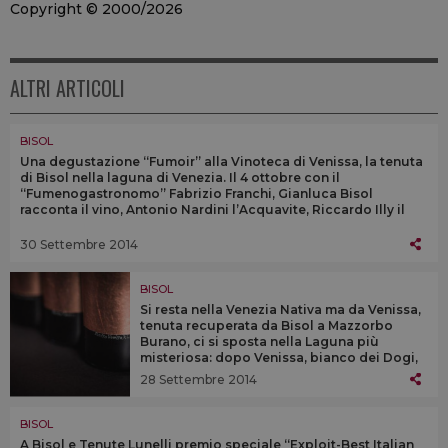
Copyright © 2000/2026
ALTRI ARTICOLI
BISOL
Una degustazione “Fumoir” alla Vinoteca di Venissa, la tenuta
di Bisol nella laguna di Venezia. Il 4 ottobre con il
“Fumenogastronomo” Fabrizio Franchi, Gianluca Bisol
racconta il vino, Antonio Nardini l’Acquavite, Riccardo Illy il
cioccolato
30 Settembre 2014
BISOL
Si resta nella Venezia Nativa ma da Venissa,
tenuta recuperata da Bisol a Mazzorbo
Burano, ci si sposta nella Laguna più
misteriosa: dopo Venissa, bianco dei Dogi,
da un vigneto piantato dagli Armeni nelle
28 Settembre 2014
isole Costanziaca e Ammiana rinasce un
Rosso
BISOL
A Bisol e Tenute Lunelli premio speciale “Exploit-Best Italian