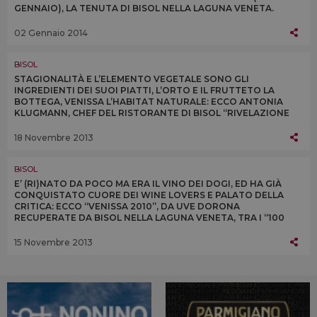
GENNAIO), LA TENUTA DI BISOL NELLA LAGUNA VENETA.
FOCUS: VENISSA 2011 & IL PANETTONE AL BISOL
02 Gennaio 2014
BISOL
STAGIONALITÀ E L’ELEMENTO VEGETALE SONO GLI
INGREDIENTI DEI SUOI PIATTI, L’ORTO E IL FRUTTETO LA
BOTTEGA, VENISSA L’HABITAT NATURALE: ECCO ANTONIA
KLUGMANN, CHEF DEL RISTORANTE DI BISOL “RIVELAZIONE
DELL’ANNO” PER LA GUIDA RISTORANTI IL SOLE 24 ORE
18 Novembre 2013
BISOL
E’ (RI)NATO DA POCO MA ERA IL VINO DEI DOGI, ED HA GIÀ
CONQUISTATO CUORE DEI WINE LOVERS E PALATO DELLA
CRITICA: ECCO “VENISSA 2010”, DA UVE DORONA
RECUPERATE DA BISOL NELLA LAGUNA VENETA, TRA I “100
MIGLIORI VINI D’ITALIA” PER MASSOBRIO-GATTI
15 Novembre 2013