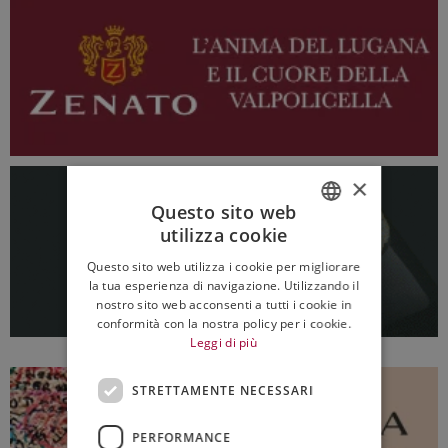
×
Questo sito web
utilizza cookie
ITALIAN
Questo sito web utilizza i cookie per migliorare
ENGLISH
la tua esperienza di navigazione. Utilizzando il
nostro sito web acconsenti a tutti i cookie in
conformità con la nostra policy per i cookie.
Leggi di più
STRETTAMENTE NECESSARI
PERFORMANCE