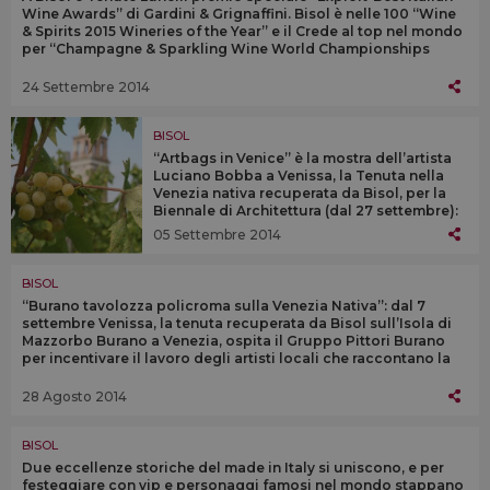
Wine Awards” di Gardini & Grignaffini. Bisol è nelle 100 “Wine
& Spirits 2015 Wineries of the Year” e il Crede al top nel mondo
per “Champagne & Sparkling Wine World Championships
2014”
24 Settembre 2014
BISOL
“Artbags in Venice” è la mostra dell’artista
Luciano Bobba a Venissa, la Tenuta nella
Venezia nativa recuperata da Bisol, per la
Biennale di Architettura (dal 27 settembre):
una carrellata della folla di spettatori
05 Settembre 2014
dell’Esposizione d’arte di Venezia
BISOL
“Burano tavolozza policroma sulla Venezia Nativa”: dal 7
settembre Venissa, la tenuta recuperata da Bisol sull’Isola di
Mazzorbo Burano a Venezia, ospita il Gruppo Pittori Burano
per incentivare il lavoro degli artisti locali che raccontano la
Laguna
28 Agosto 2014
BISOL
Due eccellenze storiche del made in Italy si uniscono, e per
festeggiare con vip e personaggi famosi nel mondo stappano