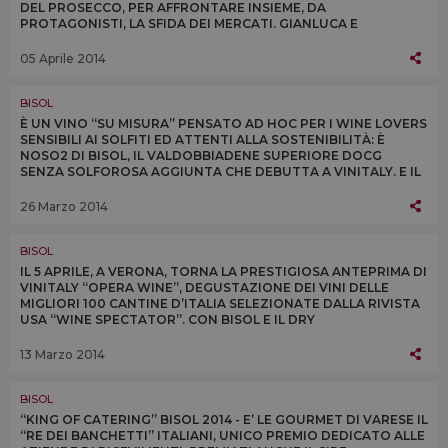
DEL PROSECCO, PER AFFRONTARE INSIEME, DA
PROTAGONISTI, LA SFIDA DEI MERCATI. GIANLUCA E
DESIDERIO BISOL CONTINUERANNO IL LORO IMPEGNO IN
AZIENDA
05 Aprile 2014
BISOL
È UN VINO “SU MISURA” PENSATO AD HOC PER I WINE LOVERS
SENSIBILI AI SOLFITI ED ATTENTI ALLA SOSTENIBILITÀ: È
NOSO2 DI BISOL, IL VALDOBBIADENE SUPERIORE DOCG
SENZA SOLFOROSA AGGIUNTA CHE DEBUTTA A VINITALY. E IL
CARTIZZE È PROTAGONISTA AD “OPERA WINE”
26 Marzo 2014
BISOL
IL 5 APRILE, A VERONA, TORNA LA PRESTIGIOSA ANTEPRIMA DI
VINITALY “OPERA WINE”, DEGUSTAZIONE DEI VINI DELLE
MIGLIORI 100 CANTINE D’ITALIA SELEZIONATE DALLA RIVISTA
USA “WINE SPECTATOR”. CON BISOL E IL DRY
VALDOBBIADENE PROSECCO SUPERIORE CARTIZZE 2012
13 Marzo 2014
BISOL
“KING OF CATERING” BISOL 2014 - E’ LE GOURMET DI VARESE IL
“RE DEI BANCHETTI” ITALIANI, UNICO PREMIO DEDICATO ALLE