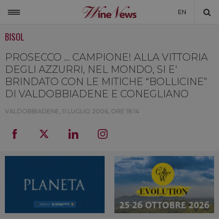
EN
BISOL
ITALIA
MONDO
PROSECCO … CAMPIONE! ALLA VITTORIA
DEGLI AZZURRI, NEL MONDO, SI E'
NON SOLO VINO
BRINDATO CON LE MITICHE “BOLLICINE”
DI VALDOBBIADENE E CONEGLIANO
NEWSLETTER
VALDOBBIADENE,
11 LUGLIO 2006, ORE 18:14
LA CANTINA DI WINENEWS
DICONO DI NOI
WINENEWS TV