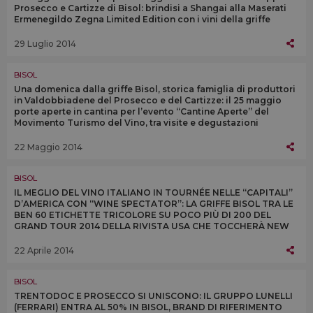
Prosecco e Cartizze di Bisol: brindisi a Shangai alla Maserati
Ermenegildo Zegna Limited Edition con i vini della griffe
veneta
29 Luglio 2014
BISOL
Una domenica dalla griffe Bisol, storica famiglia di produttori
in Valdobbiadene del Prosecco e del Cartizze: il 25 maggio
porte aperte in cantina per l’evento “Cantine Aperte” del
Movimento Turismo del Vino, tra visite e degustazioni
22 Maggio 2014
BISOL
IL MEGLIO DEL VINO ITALIANO IN TOURNÉE NELLE “CAPITALI”
D’AMERICA CON “WINE SPECTATOR”: LA GRIFFE BISOL TRA LE
BEN 60 ETICHETTE TRICOLORE SU POCO PIÙ DI 200 DEL
GRAND TOUR 2014 DELLA RIVISTA USA CHE TOCCHERÀ NEW
YORK, WASHINGTON E LAS VEGAS
22 Aprile 2014
BISOL
TRENTODOC E PROSECCO SI UNISCONO: IL GRUPPO LUNELLI
(FERRARI) ENTRA AL 50% IN BISOL, BRAND DI RIFERIMENTO