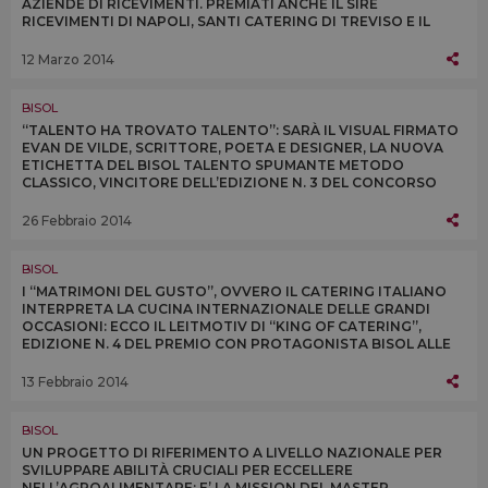
AZIENDE DI RICEVIMENTI. PREMIATI ANCHE IL SIRE
RICEVIMENTI DI NAPOLI, SANTI CATERING DI TREVISO E IL
CAFFÈ SCALA DI MILANO
12 Marzo 2014
BISOL
“TALENTO HA TROVATO TALENTO”: SARÀ IL VISUAL FIRMATO
EVAN DE VILDE, SCRITTORE, POETA E DESIGNER, LA NUOVA
ETICHETTA DEL BISOL TALENTO SPUMANTE METODO
CLASSICO, VINCITORE DELL’EDIZIONE N. 3 DEL CONCORSO
LANCIATO DA BISOL E AFFORDABLE ART FAIR
26 Febbraio 2014
BISOL
I “MATRIMONI DEL GUSTO”, OVVERO IL CATERING ITALIANO
INTERPRETA LA CUCINA INTERNAZIONALE DELLE GRANDI
OCCASIONI: ECCO IL LEITMOTIV DI “KING OF CATERING”,
EDIZIONE N. 4 DEL PREMIO CON PROTAGONISTA BISOL ALLE
MIGLIORI AZIENDE DI CATERING ITALIANE
13 Febbraio 2014
BISOL
UN PROGETTO DI RIFERIMENTO A LIVELLO NAZIONALE PER
SVILUPPARE ABILITÀ CRUCIALI PER ECCELLERE
NELL’AGROALIMENTARE: E’ LA MISSION DEL MASTER