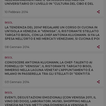
UNIVERSITARIO DI I LIVELLO IN “CULTURA DEL CIBO E DEL
VINO” DELLA CA’ FOSCARI CHE PRENDERÀ IL VIA L’1 MARZO
10 Febbraio 2014
BISOL
LA TENDENZA DEL 2014? REGALARE UN CORSO DI CUCINA IN
UN’ISOLA A VENEZIA: A “VENISSA”, IL RISTORANTE STELLATO
TARGATO BISOL, CON LA CHEF ANTONIA KLUGMANN. SI FA LA
SPESA NELL’ORTO E NEI MERCATI VENEZIANI, SI CUCINA E POI
SI ASSAGGIA. DA SAN VALENTINO
08 Gennaio 2014
BISOL
CONOSCERE ANTONIA KLUGMANN, LA CHEF-TALENTO AI
FORNELLI DI “VENISSA”, IL RISTORANTE TARGATO BISOL
IMMERSO NELLA LAGUNA VENETA? L’APPUNTAMENTO È A
MILANO IN PASSERELLA TRA GLI STELLATI DI “IDENTITÀ
GOLOSE” (9-11 FEBBRAIO)
03 Gennaio 2014
BISOL
EVENTI, DEGUSTAZIONI EMOZIONALI (CON VENISSA 2011, IL
VINO DEI DOGI), LABORATORI, MUSEI, SHOPPING NELLA
VENEZIA NATIVA: METTI UNA DOMENICA A VENISSA (5