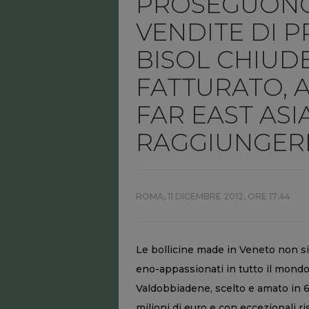
PROSEGUONO
VENDITE DI 
BISOL CHIUDER
FATTURATO, A 
FAR EAST ASI
RAGGIUNGER
ROMA,
11 DICEMBRE 2012, ORE 17:44
Le bollicine made in Veneto non si
eno-appassionati in tutto il mondo: i
Valdobbiadene, scelto e amato in 62
milioni di euro e con eccezionali ris