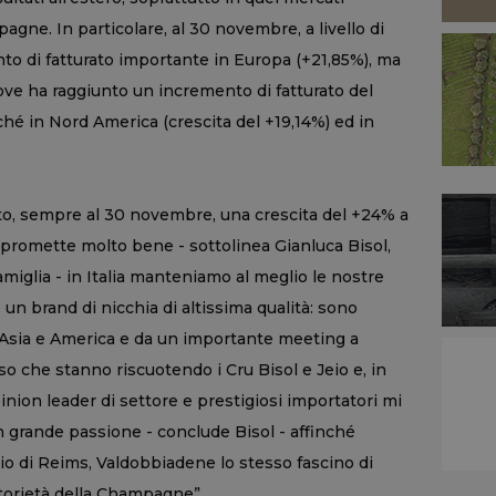
gne. In particolare, al 30 novembre, a livello di
to di fatturato importante in Europa (+21,85%), ma
ove ha raggiunto un incremento di fatturato del
ché in Nord America (crescita del +19,14%) ed in
trato, sempre al 30 novembre, una crescita del +24% a
e promette molto bene - sottolinea Gianluca Bisol,
amiglia - in Italia manteniamo al meglio le nostre
un brand di nicchia di altissima qualità: sono
n Asia e America e da un importante meeting a
o che stanno riscuotendo i Cru Bisol e Jeio e, in
pinion leader di settore e prestigiosi importatori mi
grande passione - conclude Bisol - affinché
io di Reims, Valdobbiadene lo stesso fascino di
torietà della Champagne”.