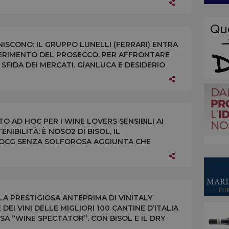
ISCONO: IL GRUPPO LUNELLI (FERRARI) ENTRA
IFERIMENTO DEL PROSECCO, PER AFFRONTARE
 SFIDA DEI MERCATI. GIANLUCA E DESIDERIO
O IMPEGNO IN AZIENDA
O AD HOC PER I WINE LOVERS SENSIBILI AI
NIBILITÀ: È NOSO2 DI BISOL, IL
OCG SENZA SOLFOROSA AGGIUNTA CHE
RTIZZE È PROTAGONISTA AD “OPERA WINE”
 LA PRESTIGIOSA ANTEPRIMA DI VINITALY
EI VINI DELLE MIGLIORI 100 CANTINE D’ITALIA
SA “WINE SPECTATOR”. CON BISOL E IL DRY
PERIORE CARTIZZE 2012