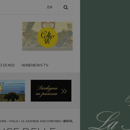
EN
 DI NOI
WINENEWS TV
OME
›
ITALIA
›
LE AZIENDE RACCONTANO
›
BISOL