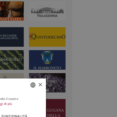
×
ndo il nostro
ITALIAN
gi di più
ENGLISH
FUNZIONALITÀ