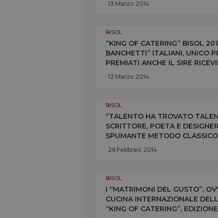
13 Marzo 2014
BISOL
“KING OF CATERING” BISOL 2014
BANCHETTI” ITALIANI, UNICO P
PREMIATI ANCHE IL SIRE RICEV
IL CAFFÈ SCALA DI MILANO
12 Marzo 2014
BISOL
“TALENTO HA TROVATO TALENTO
SCRITTORE, POETA E DESIGNE
SPUMANTE METODO CLASSICO, V
CONCORSO LANCIATO DA BISOL
26 Febbraio 2014
BISOL
I “MATRIMONI DEL GUSTO”, OV
CUCINA INTERNAZIONALE DELLE
“KING OF CATERING”, EDIZION