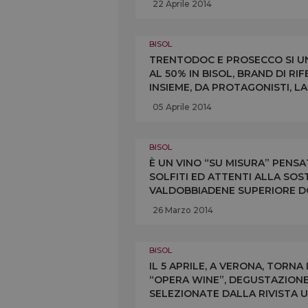
22 Aprile 2014
BISOL
TRENTODOC E PROSECCO SI UN
AL 50% IN BISOL, BRAND DI R
INSIEME, DA PROTAGONISTI, LA
BISOL CONTINUERANNO IL LOR
05 Aprile 2014
BISOL
È UN VINO “SU MISURA” PENSAT
SOLFITI ED ATTENTI ALLA SOSTE
VALDOBBIADENE SUPERIORE D
DEBUTTA A VINITALY. E IL CA
26 Marzo 2014
BISOL
IL 5 APRILE, A VERONA, TORNA
“OPERA WINE”, DEGUSTAZIONE D
SELEZIONATE DALLA RIVISTA U
VALDOBBIADENE PROSECCO SU