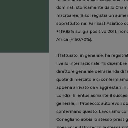
dominati storicamente dallo Champa
macroaree, Bisol registra un aumen
soprattutto nel Far East Asiatico d
+119,85% sul già positivo 2011, non
Africa (+150,70%).
Il fatturato, in generale, ha regis
livello internazionale. “E dicembr
direttore generale dell’azienda di f
quote di mercato e ci confermiamo 
appena arrivato da viaggi esteri i
Londra. E’ entusiasmante il success
generale, il Prosecco: autorevoli o
confermano questo. Lavoriamo con 
Conegliano abbia lo stesso prestig
Epernay e il Prosecco la stessa no