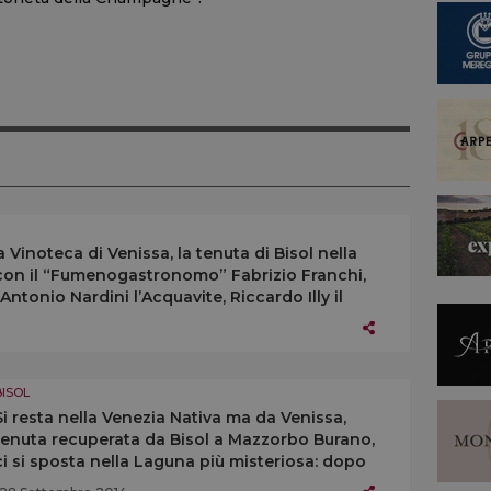
Vinoteca di Venissa, la tenuta di Bisol nella
e con il “Fumenogastronomo” Fabrizio Franchi,
Antonio Nardini l’Acquavite, Riccardo Illy il
BISOL
Si resta nella Venezia Nativa ma da Venissa,
tenuta recuperata da Bisol a Mazzorbo Burano,
ci si sposta nella Laguna più misteriosa: dopo
Venissa, bianco dei Dogi, da un vigneto piantato