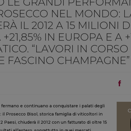
 LE GRANDI PERFORMA
PROSECCO NEL MONDO: L
À IL 2012 A 15 MILIONI 
+21,85% IN EUROPA E A +
ATICO. “LAVORI IN CORSO
E FASCINO CHAMPAGNE”
 fermano e continuano a conquistare i palati degli
l Prosecco Bisol, storica famiglia di viticoltori in
 Paesi, chiuderà il 2012 con un fatturato di oltre 15
ultati all’estero, soprattutto in quei mercati