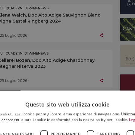
SU I QUADERNI DI WINENEWS
Elena Walch, Doc Alto Adige Sauvignon Blanc
Vigna Castel Ringberg 2024
25 Luglio 2026
SU I QUADERNI DI WINENEWS
Kellerei Bozen, Doc Alto Adige Chardonnay
Stegher Riserva 2023
25 Luglio 2026
SU I QUADERNI DI WINENEWS
Questo sito web utilizza cookie
Kellerei Andrian, Doc Alto Adige Chardonnay
Doran Riserva 2023
web utilizza i cookie per migliorare la tua esperienza di navigazione. Utilizza
 acconsenti a tutti i cookie in conformità con la nostra policy per i cookie.
Leg
25 Luglio 2026
ENTE NECESSARI
PERFORMANCE
TARGETING