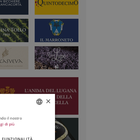
×
ndo il nostro
ITALIAN
gi di più
ENGLISH
FUNZIONALITÀ