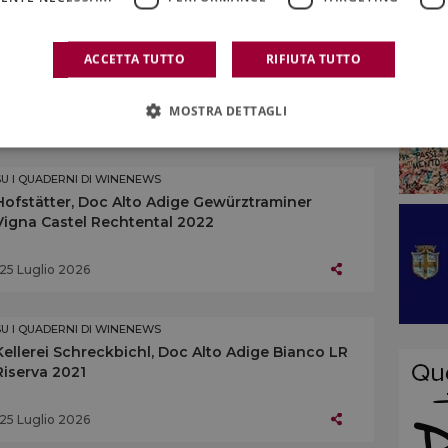
SU I QUADERNI DI WINENEWS
L’Alto Adige enoico
ACCETTA TUTTO
RIFIUTA TUTTO
MOSTRA DETTAGLI
25 Luglio 2026
SU I QUADERNI DI WINENEWS
Hofstätter, Doc Alto Adige Gewürztraminer
Vigna Castel Rechtental 2022
25 Luglio 2026
SU I QUADERNI DI WINENEWS
Kellerei Schreckbichl, Doc Alto Adige Bianco LR
Riserva 2021
25 Luglio 2026