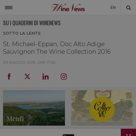
EN
SU I QUADERNI DI WINENEWS
ITALIA
SOTTO LA LENTE
MONDO
St. Michael-Eppan, Doc Alto Adige
NON SOLO VINO
Sauvignon The Wine Collection 2016
NEWSLETTER
03 MAGGIO 2019, ORE 17:56
LA CANTINA DI WINENEWS
DICONO DI NOI
WINENEWS TV