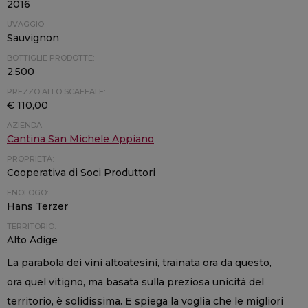
2016
UVAGGIO:
Sauvignon
BOTTIGLIE PRODOTTE:
2.500
PREZZO ALLO SCAFFALE:
€ 110,00
AZIENDA:
Cantina San Michele Appiano
PROPRIETÀ:
Cooperativa di Soci Produttori
ENOLOGO:
Hans Terzer
TERRITORIO:
Alto Adige
La parabola dei vini altoatesini, trainata ora da questo,
ora quel vitigno, ma basata sulla preziosa unicità del
territorio, è solidissima. E spiega la voglia che le migliori