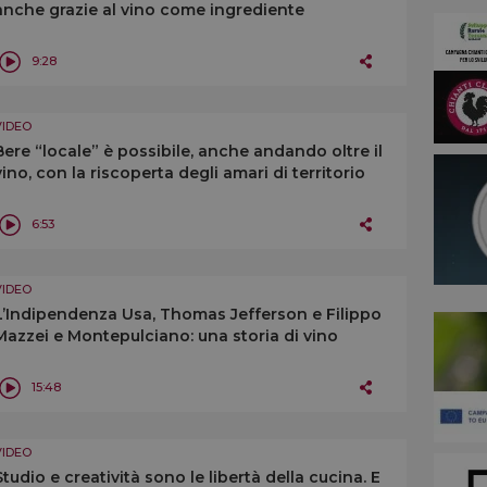
anche grazie al vino come ingrediente
9:28
VIDEO
Bere “locale” è possibile, anche andando oltre il
vino, con la riscoperta degli amari di territorio
6:53
VIDEO
L’Indipendenza Usa, Thomas Jefferson e Filippo
Mazzei e Montepulciano: una storia di vino
15:48
VIDEO
Studio e creatività sono le libertà della cucina. E