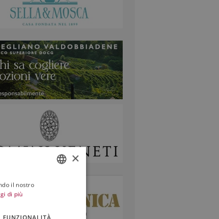
×
ndo il nostro
ITALIAN
gi di più
ENGLISH
FUNZIONALITÀ