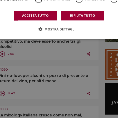
controtendenza, ma il settore non può
permettersi di tacere
7:45
ACCETTA TUTTO
RIFIUTA TUTTO
MOSTRA DETTAGLI
VIDEO
Tra i vini del mondo, quello italiano è il più
competitivo, ma deve esserlo anche tra gli
alcolici
7:06
VIDEO
Vini no-low: per alcuni un pezzo di presente e
futuro del vino, per altri meno ...
12:42
VIDEO
La mixology italiana cresce come non mai,