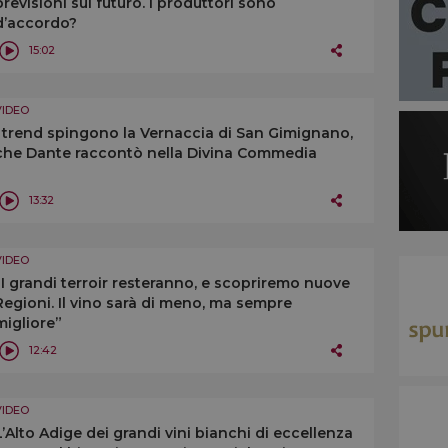
previsioni sul futuro. I produttori sono
d’accordo?
15:02
VIDEO
I trend spingono la Vernaccia di San Gimignano,
che Dante raccontò nella Divina Commedia
13:32
VIDEO
“I grandi terroir resteranno, e scopriremo nuove
Regioni. Il vino sarà di meno, ma sempre
migliore”
12:42
VIDEO
L’Alto Adige dei grandi vini bianchi di eccellenza