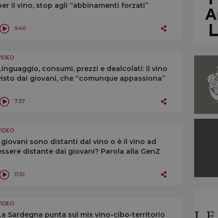
per il vino, stop agli “abbinamenti forzati”
9:40
VIDEO
Linguaggio, consumi, prezzi e dealcolati: il vino
visto dai giovani, che “comunque appassiona”
7:37
VIDEO
I giovani sono distanti dal vino o è il vino ad
essere distante dai giovani? Parola alla GenZ
11:10
VIDEO
La Sardegna punta sul mix vino-cibo-territorio