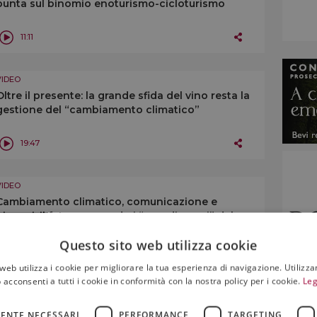
punta sul binomio enoturismo-cicloturismo
11:11
VIDEO
Oltre il presente: la grande sfida del vino resta la
gestione del “cambiamento climatico”
19:47
VIDEO
Cambiamento climatico, comunicazione e
giovani: il futuro secondo i “grandi saggi” del
vino
Questo sito web utilizza cookie
9:50
web utilizza i cookie per migliorare la tua esperienza di navigazione. Utilizza
 acconsenti a tutti i cookie in conformità con la nostra policy per i cookie.
Leg
VIDEO
Il gender gap nel mondo del vino è in
ENTE NECESSARI
PERFORMANCE
TARGETING