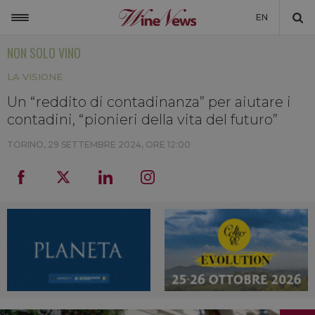
EN
NON SOLO VINO
ITALIA
LA VISIONE
MONDO
Un “reddito di contadinanza” per aiutare i
NON SOLO VINO
contadini, “pionieri della vita del futuro”
NEWSLETTER
TORINO,
29 SETTEMBRE 2024, ORE 12:00
LA CANTINA DI WINENEWS
DICONO DI NOI
WINENEWS TV