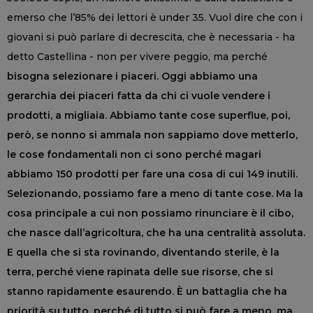
emerso che l’85% dei lettori è under 35. Vuol dire che con i
giovani si può parlare di decrescita, che è necessaria - ha
detto Castellina - non per vivere peggio, ma perché
bisogna selezionare i piaceri. Oggi abbiamo una
gerarchia dei piaceri fatta da chi ci vuole vendere i
prodotti, a migliaia. Abbiamo tante cose superflue, poi,
però, se nonno si ammala non sappiamo dove metterlo,
le cose fondamentali non ci sono perché magari
abbiamo 150 prodotti per fare una cosa di cui 149 inutili.
Selezionando, possiamo fare a meno di tante cose. Ma la
cosa principale a cui non possiamo rinunciare è il cibo,
che nasce dall’agricoltura, che ha una centralità assoluta.
E quella che si sta rovinando, diventando sterile, è la
terra, perché viene rapinata delle sue risorse, che si
stanno rapidamente esaurendo. È un battaglia che ha
priorità su tutto, perché di tutto si può fare a meno, ma