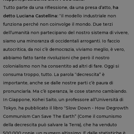
Tutto parte da una riflessione, da una presa d’atto,
ha
detto Luciana Castellina:
“il modello industriale non
funziona perché non coinvolge il mondo. Due terzi
dell’umanità non partecipano del nostro sistema di vivere,
siamo una minoranza di occidentali arroganti. Io faccio
autocritica, da noi c’è democrazia, viviamo meglio, è vero,
abbiamo fatto tante rivoluzioni che però il nostro
colonialismo non ha consentito ad altri di fare. Oggi si
consuma troppo, tutto. La parola “decrescita” è
importante, anche se dalle nostre parti c’è paura di
pronunciarla. Ma c’è speranza, le cose stanno cambiando.
In Giappone, Kohei Saito, un professore all’Università di
Tokyo, ha pubblicato il libro “Slow Down - How Degrowth
Communism Can Save The Earth” (Come il comunismo
della decrescita può salvare la Terra), che ha venduto
500.000 copie, un numero altissimo. E dalle statistiche è