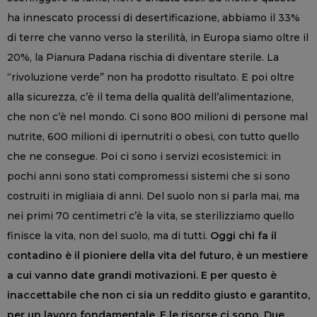
ha innescato processi di desertificazione, abbiamo il 33%
di terre che vanno verso la sterilità, in Europa siamo oltre il
20%, la Pianura Padana rischia di diventare sterile. La
“rivoluzione verde” non ha prodotto risultato. E poi oltre
alla sicurezza, c’è il tema della qualità dell’alimentazione,
che non c’è nel mondo. Ci sono 800 milioni di persone mal
nutrite, 600 milioni di ipernutriti o obesi, con tutto quello
che ne consegue. Poi ci sono i servizi ecosistemici: in
pochi anni sono stati compromessi sistemi che si sono
costruiti in migliaia di anni. Del suolo non si parla mai, ma
nei primi 70 centimetri c’è la vita, se sterilizziamo quello
finisce la vita, non del suolo, ma di tutti.
Oggi chi fa il
contadino è il pioniere della vita del futuro, è un mestiere
a cui vanno date grandi motivazioni. E per questo è
inaccettabile che non ci sia un reddito giusto e garantito,
per un lavoro fondamentale. E le risorse ci sono. Due