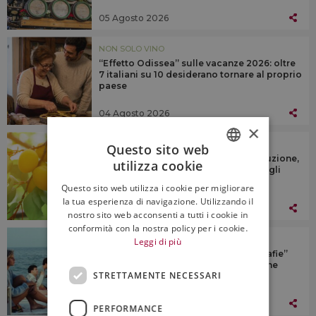
05 Agosto 2026
NON SOLO VINO
“Effetto Odissea” sulle vacanze 2026: oltre
7 italiani su 10 desiderano tornare al proprio
paese
04 Agosto 2026
×
NON SOLO VINO
Questo sito web
Ortofrutta, “il clima fa calare la produzione,
utilizza cookie
ma crollano del 20% i prezzi pagati agli
ITALIAN
agricoltori”
Questo sito web utilizza i cookie per migliorare
ENGLISH
la tua esperienza di navigazione. Utilizzando il
04 Agosto 2026
nostro sito web acconsenti a tutti i cookie in
conformità con la nostra policy per i cookie.
NON SOLO VINO
Leggi di più
L’estate 2026 a tavola tra le “scenografie”
del Freakfood e i grandi classici, anche
STRETTAMENTE NECESSARI
nostalgici
04 Agosto 2026
PERFORMANCE