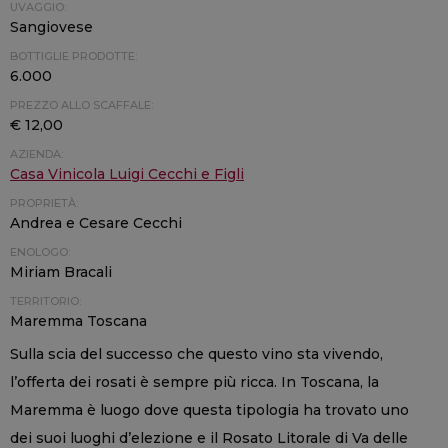
UVAGGIO:
Sangiovese
BOTTIGLIE PRODOTTE:
6.000
PREZZO ALLO SCAFFALE:
€ 12,00
AZIENDA:
Casa Vinicola Luigi Cecchi e Figli
PROPRIETÀ:
Andrea e Cesare Cecchi
ENOLOGO:
Miriam Bracali
TERRITORIO:
Maremma Toscana
Sulla scia del successo che questo vino sta vivendo,
l’offerta dei rosati è sempre più ricca. In Toscana, la
Maremma è luogo dove questa tipologia ha trovato uno
dei suoi luoghi d’elezione e il Rosato Litorale di Va delle