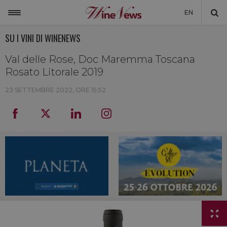
EN
SU I VINI DI WINENEWS
ITALIA
MONDO
Val delle Rose, Doc Maremma Toscana
Rosato Litorale 2019
NON SOLO VINO
23 SETTEMBRE 2022, ORE 15:52
NEWSLETTER
LA CANTINA DI WINENEWS
DICONO DI NOI
WINENEWS TV