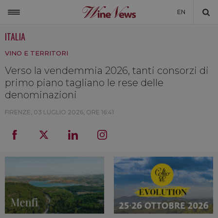
EN
ITALIA
ITALIA
VINO E TERRITORI
MONDO
Verso la vendemmia 2026, tanti consorzi di
NON SOLO VINO
primo piano tagliano le rese delle
NEWSLETTER
denominazioni
LA CANTINA DI WINENEWS
FIRENZE,
03 LUGLIO 2026, ORE 16:41
DICONO DI NOI
WINENEWS TV