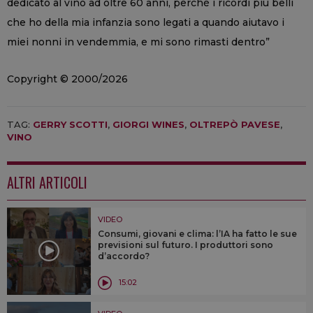
dedicato al vino ad oltre 60 anni, perchè i ricordi più belli
che ho della mia infanzia sono legati a quando aiutavo i
miei nonni in vendemmia, e mi sono rimasti dentro”
Copyright © 2000/2026
TAG:
GERRY SCOTTI
,
GIORGI WINES
,
OLTREPÒ PAVESE
,
VINO
ALTRI ARTICOLI
VIDEO
Consumi, giovani e clima: l’IA ha fatto le sue
previsioni sul futuro. I produttori sono
d’accordo?
15:02