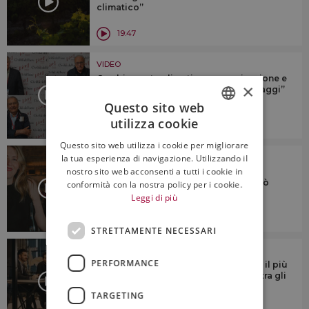
climatico”
19:47
VIDEO
Cambiamento climatico, comunicazione e
×
giovani: il futuro secondo i “grandi saggi”
del vino
Questo sito web
utilizza cookie
9:50
ITALIAN
Questo sito web utilizza i cookie per migliorare
ENGLISH
VIDEO
la tua esperienza di navigazione. Utilizzando il
nostro sito web acconsenti a tutti i cookie in
Il gender gap nel mondo del vino è in
controtendenza, ma il settore non può
conformità con la nostra policy per i cookie.
permettersi di tacere
Leggi di più
7:45
STRETTAMENTE NECESSARI
VIDEO
PERFORMANCE
Tra i vini del mondo, quello italiano è il più
competitivo, ma deve esserlo anche tra gli
alcolici
TARGETING