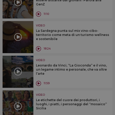
essere distante dai giovani? Parola alla
GenZ
11:10
VIDEO
La Sardegna punta sul mix vino-cibo-
territorio come meta di un turismo wellness
e sostenibile
18:24
VIDEO
Leonardo da Vinci, “La Gioconda” e il vino,
un legame intimo e personale, che va oltre
l’arte
11:59
VIDEO
Le etichette del cuore dei produttori, i
luoghi, i piatti, i personaggi del “mosaico”
Sicilia