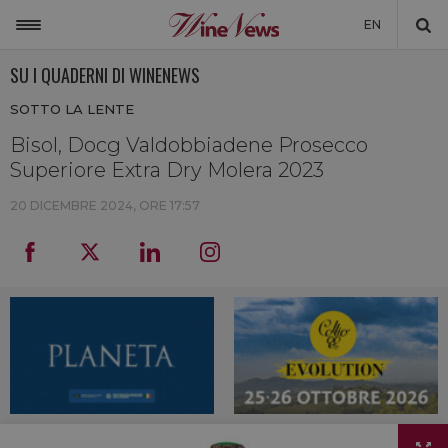
EN
SU I QUADERNI DI WINENEWS
ITALIA
SOTTO LA LENTE
MONDO
Bisol, Docg Valdobbiadene Prosecco
NON SOLO VINO
Superiore Extra Dry Molera 2023
NEWSLETTER
20 DICEMBRE 2024, ORE 17:57
LA CANTINA DI WINENEWS
DICONO DI NOI
WINENEWS TV