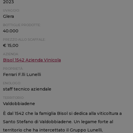
2023
UVAGGIO:
Glera
BOTTIGLIE PRODOTTE:
40.000
PREZZO ALLO SCAFFALE:
€ 15,00
AZIENDA:
Bisol 1542 Azienda Vinicola
PROPRIETÀ:
Ferrari F.lli Lunelli
ENOLOGO:
staff tecnico aziendale
TERRITORIO:
Valdobbiadene
È dal 1542 che la famiglia Bisol si dedica alla viticoltura a
Santo Stefano di Valdobbiadene. Un legame forte al
territorio che ha intercettato il Gruppo Lunelli,