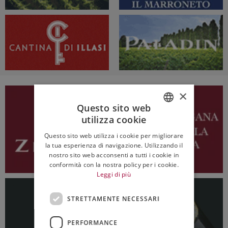
×
Questo sito web
utilizza cookie
ITALIAN
Questo sito web utilizza i cookie per migliorare
ENGLISH
la tua esperienza di navigazione. Utilizzando il
nostro sito web acconsenti a tutti i cookie in
conformità con la nostra policy per i cookie.
Leggi di più
STRETTAMENTE NECESSARI
PERFORMANCE