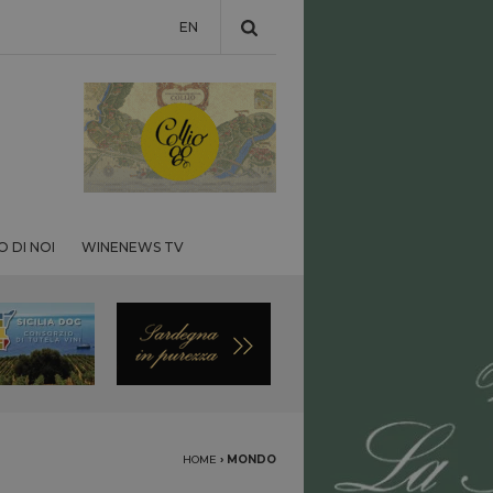
EN
 DI NOI
WINENEWS TV
HOME
›
MONDO