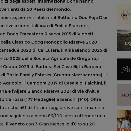
udizi degli esperti internazionali, che hanno
rovenienti da 50 Paesi del mondo.
cimento
, per i vini italiani,
il Botticino Doc Foja D’or
 rivelazione italiana) di Emilio Franzoni,
sico Docg Fracastoro Riserva 2015 di Vigneti
olicella Classico Docg Monopolio Riserva 2020
tantadue 2022 di Ca’ Lufera, il Kikè Bianco 2025 di
enzo 2025 della Società Agricola de Gregorio, il
el Ceppo 2023 di Barbera Sei Castelli, la Barbera
 di Bosio Family Estates (Gruppo Mezzacorona), il
Agricolo, il Campora 2017 di Casale di Falchini, il
a e l’Aljere Bianco Riserva 2021 di Vie d’Alt, a
 tra rossi (177 Medaglie) e bianchi (140)
. Oltre
nuto anche 451 distinzioni aggiuntive con il marchio
 hanno raggiunto almeno 86/100 senza ottenere una
e, il
Veneto
con 3 Gran Medaglie d’Oro su 20