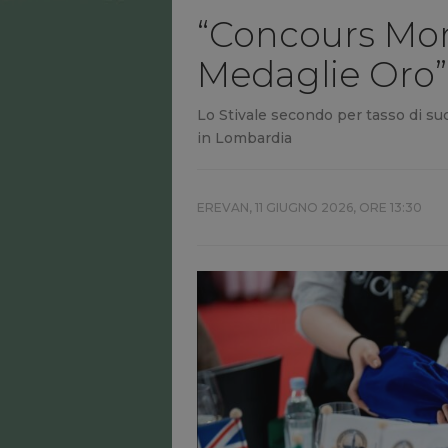
“Concours Mond
Medaglie Oro” p
Lo Stivale secondo per tasso di suc
in Lombardia
EREVAN,
11 GIUGNO 2026, ORE 13:30