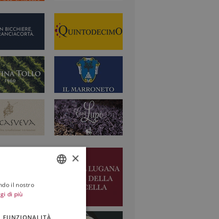
×
ndo il nostro
ITALIAN
gi di più
ENGLISH
FUNZIONALITÀ