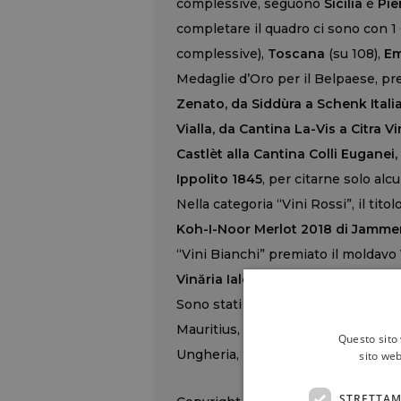
complessive, seguono
Sicilia
e
Pi
completare il quadro ci sono con 1
complessive),
Toscana
(su 108),
Em
Medaglie d’Oro per il Belpaese, pr
Zenato, da Siddùra a Schenk Italia
Vialla, da Cantina La-Vis a Citra V
Castlèt alla Cantina Colli Euganei,
Ippolito 1845
, per citarne solo alc
Nella categoria “Vini Rossi”, il tit
Koh-I-Noor Merlot 2018 di Jammer
“Vini Bianchi” premiato il moldavo
Vinăria Ialoveni
a Codru.
Sono stati premiati vini provenien
Mauritius, Perù e Bolivia accanto 
Questo sito 
Ungheria, Libano, Messico, Uruguay,
sito web
STRETTAM