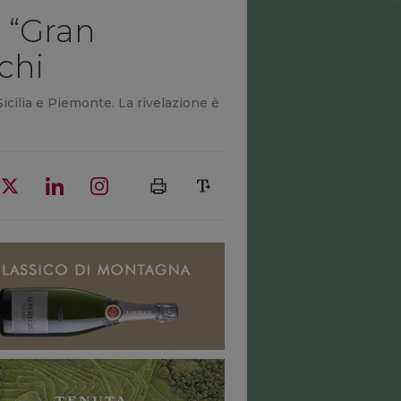
3 “Gran
nchi
Sicilia e Piemonte. La rivelazione è