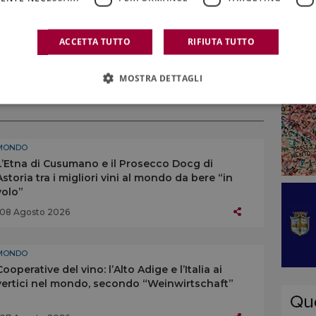
ACCETTA TUTTO
RIFIUTA TUTTO
L DE BRUXELLES
,
ITALIA
,
VINI BIANCHI
,
VINI ROSSI
MOSTRA DETTAGLI
MONDO
L’Etna di Cusumano e il Prosecco Docg di
Astoria tra i migliori vini al mondo da bere “in
volo”
08 Agosto 2026
MONDO
Cooperative del vino: l’Alto Adige e l’Italia ai
vertici nel mondo, secondo “Weinwirtschaft”