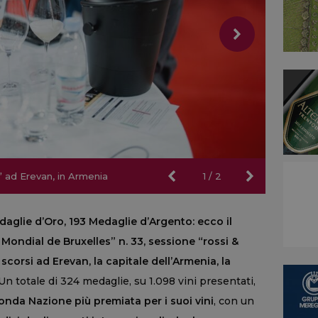
” ad Erevan, in Armenia
” ad Erevan, in Armenia
1
/
2
daglie d’Oro, 193 Medaglie d’Argento: ecco il
 Mondial de Bruxelles” n. 33, sessione “rossi &
scorsi ad Erevan, la capitale dell’Armenia, la
 Un totale di 324 medaglie, su 1.098 vini presentati,
onda Nazione più premiata per i suoi vini
, con un