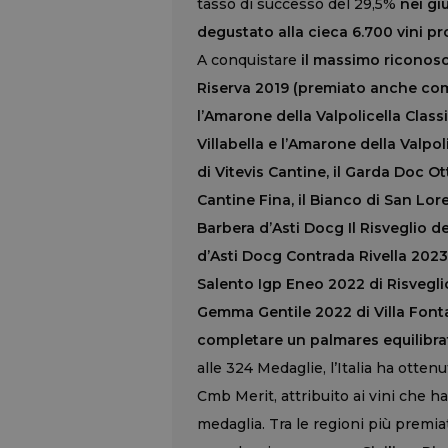
tasso di successo del 29,5%
nei gi
degustato alla cieca 6.700 vini p
A conquistare
il massimo riconos
Riserva 2019 (premiato anche come
l’Amarone della Valpolicella Clas
Villabella e l’Amarone della Valp
di
Vitevis
Cantine, il Garda Doc Ot
Cantine Fina, il Bianco di San Lor
Barbera d’Asti Docg Il Risveglio d
d’Asti Docg Contrada Rivella 2023
Salento Igp Eneo 2022 di Risveglio 
Gemma Gentile 2022 di Villa Fontan
completare un palmares equilibrato
alle 324 Medaglie, l’Italia ha otte
Cmb Merit, attribuito ai vini che
medaglia. Tra le regioni più premiat