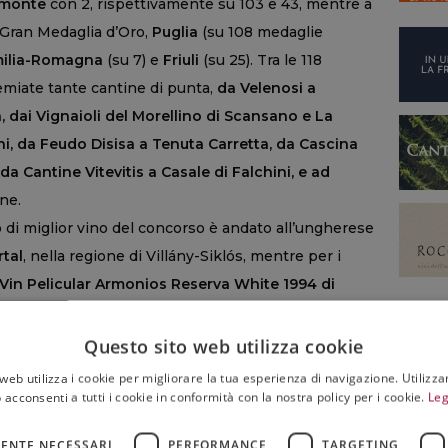
emonte
con 2, rispettivamente su 103 e 43, mentre a
 Gran Medaglia d’Oro,
Puglia
(su 108 medaglie
ilia-Romagna
(su 7) e
Friuli
(su 25). Tra le 118
emiate tante cantine di punta,
da Velenosi a
, dai Vignaioli del Morellino di Scansano e La
ini, da Feudo Disisa a Tenuta Carretta, da Cascina
 da Cantine Vitevitis a Casale di Falchini, e ad
une.
olo di miglior vino del concorso è andato all’ungherese
tal
, nella regione di Villány-Siklós, mentre per i
Vin Pelicular Armonios Reserva White 1994 di
ti da Paesi emergenti come India, Capo Verde,
Questo sito web utilizza cookie
a realtà consolidate come Francia, Germania, Spagna,
web utilizza i cookie per migliorare la tua esperienza di navigazione. Utilizza
 Slovenia, Turchia e molti altri.
 acconsenti a tutti i cookie in conformità con la nostra policy per i cookie.
Leg
ENTE NECESSARI
PERFORMANCE
TARGETING