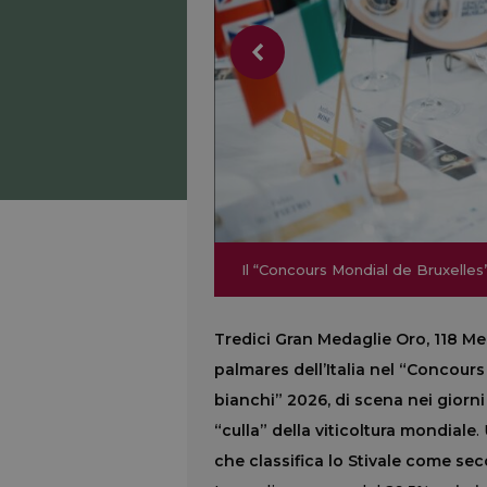
Il “Concours Mondial de Bruxelles
Il “Concours Mondial de Bruxelles
Tredici Gran Medaglie Oro, 118 Me
palmares dell’Italia nel “Concours
bianchi” 2026, di scena nei giorni 
“culla” della viticoltura mondiale
.
che classifica lo Stivale come sec