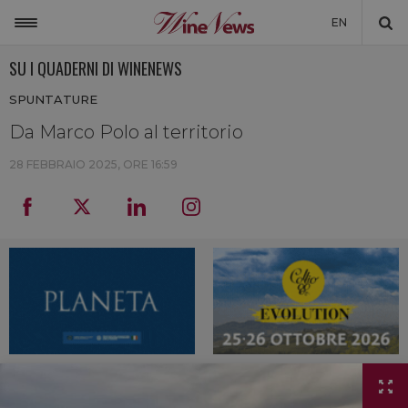
EN
SU I QUADERNI DI WINENEWS
ITALIA
SPUNTATURE
MONDO
Da Marco Polo al territorio
NON SOLO VINO
28 FEBBRAIO 2025, ORE 16:59
NEWSLETTER
LA CANTINA DI WINENEWS
DICONO DI NOI
WINENEWS TV