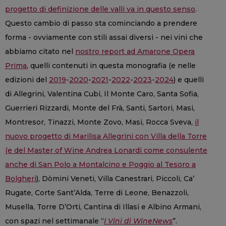
progetto di definizione delle valli va in questo senso
.
Questo cambio di passo sta cominciando a prendere
forma - ovviamente con stili assai diversi - nei vini che
abbiamo citato nel
nostro report ad Amarone Opera
Prima
, quelli contenuti in questa monografia (e nelle
edizioni del
2019
-
2020
-
2021
-
2022
-
2023
-
2024
) e quelli
di Allegrini, Valentina Cubi, Il Monte Caro, Santa Sofia,
Guerrieri Rizzardi, Monte del Frà, Santi, Sartori, Masi,
Montresor, Tinazzi, Monte Zovo, Masi, Rocca Sveva,
il
nuovo progetto di Marilisa Allegrini con Villa della Torre
(e del Master of Wine Andrea Lonardi come consulente
anche di San Polo a Montalcino e Poggio al Tesoro a
Bolgheri
), Dòmini Veneti, Villa Canestrari, Piccoli, Ca’
Rugate, Corte Sant’Alda, Terre di Leone, Benazzoli,
Musella, Torre D’Orti, Cantina di Illasi e Albino Armani,
con spazi nel settimanale “
I Vini di WineNews
”.