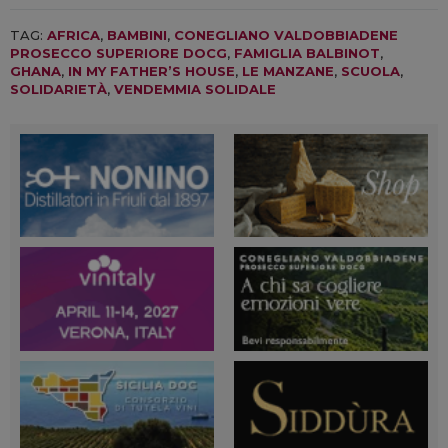
TAG:
AFRICA
,
BAMBINI
,
CONEGLIANO VALDOBBIADENE
PROSECCO SUPERIORE DOCG
,
FAMIGLIA BALBINOT
,
GHANA
,
IN MY FATHER’S HOUSE
,
LE MANZANE
,
SCUOLA
,
SOLIDARIETÀ
,
VENDEMMIA SOLIDALE