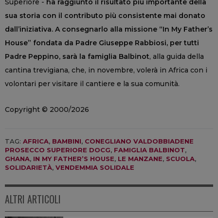
Superiore -
ha raggiunto il risultato più importante della
sua storia con il contributo più consistente mai donato
dall’iniziativa. A consegnarlo alla missione “In My Father’s
House” fondata da Padre Giuseppe Rabbiosi, per tutti
Padre Peppino, sarà la famiglia Balbinot
, alla guida della
cantina trevigiana, che, in novembre, volerà in Africa con i
volontari per visitare il cantiere e la sua comunità.
Copyright © 2000/2026
TAG:
AFRICA
,
BAMBINI
,
CONEGLIANO VALDOBBIADENE
PROSECCO SUPERIORE DOCG
,
FAMIGLIA BALBINOT
,
GHANA
,
IN MY FATHER’S HOUSE
,
LE MANZANE
,
SCUOLA
,
SOLIDARIETÀ
,
VENDEMMIA SOLIDALE
ALTRI ARTICOLI