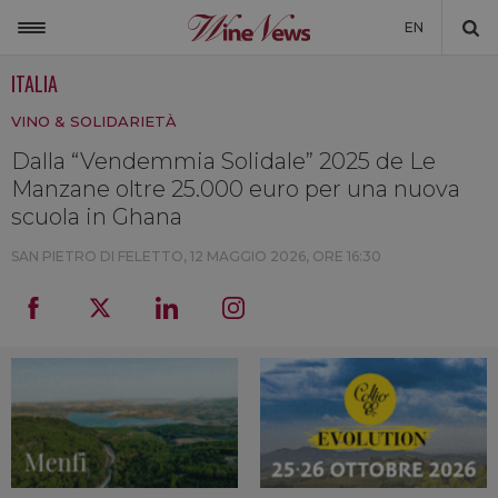
EN
ITALIA
ITALIA
VINO & SOLIDARIETÀ
MONDO
Dalla “Vendemmia Solidale” 2025 de Le
NON SOLO VINO
Manzane oltre 25.000 euro per una nuova
NEWSLETTER
scuola in Ghana
LA CANTINA DI WINENEWS
SAN PIETRO DI FELETTO,
12 MAGGIO 2026, ORE 16:30
DICONO DI NOI
WINENEWS TV