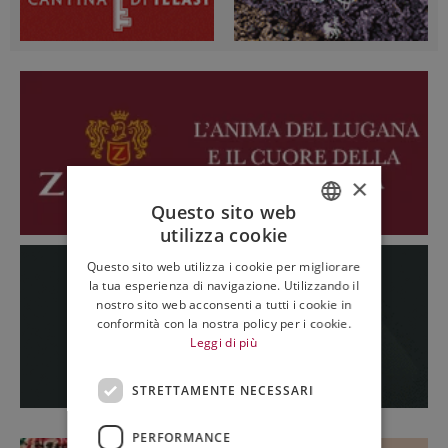
×
Questo sito web
utilizza cookie
ITALIAN
Questo sito web utilizza i cookie per migliorare
ENGLISH
la tua esperienza di navigazione. Utilizzando il
nostro sito web acconsenti a tutti i cookie in
conformità con la nostra policy per i cookie.
Leggi di più
STRETTAMENTE NECESSARI
PERFORMANCE