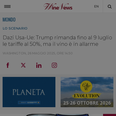
EN
MONDO
ITALIA
LO SCENARIO
MONDO
Dazi Usa-Ue: Trump rimanda fino al 9 luglio
NON SOLO VINO
le tariffe al 50%, ma il vino è in allarme
NEWSLETTER
WASHINGTON,
26 MAGGIO 2025, ORE 14:50
LA CANTINA DI WINENEWS
DICONO DI NOI
WINENEWS TV