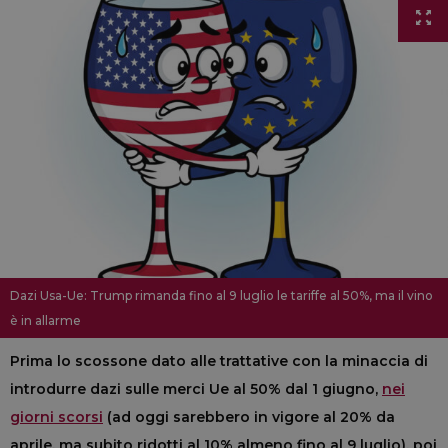
Dazi Usa-Ue: Trump rimanda fino al 9 luglio le tariffe al 50%, ma il vino
è in allarme
Prima lo scossone dato alle trattative con la minaccia di
introdurre dazi sulle merci Ue al 50% dal 1 giugno,
nei
giorni scorsi
(ad oggi sarebbero in vigore al 20% da
aprile, ma subito ridotti al 10% almeno fino al 9 luglio), poi