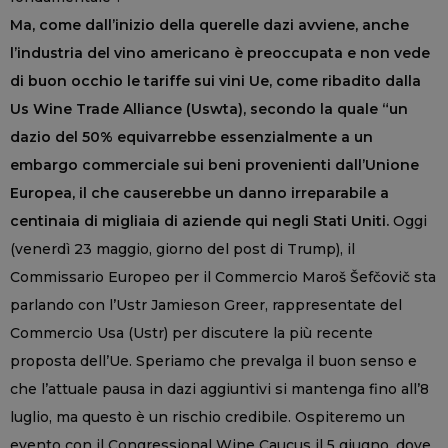
Ma, come dall’inizio della querelle dazi avviene, anche
l’industria del vino americano è preoccupata e non vede
di buon occhio le tariffe sui vini Ue, come ribadito dalla
Us Wine Trade Alliance (Uswta), secondo la quale “un
dazio del 50% equivarrebbe essenzialmente a un
embargo commerciale sui beni provenienti dall’Unione
Europea, il che causerebbe un danno irreparabile a
centinaia di migliaia di aziende qui negli Stati Uniti.
Oggi
(venerdì 23 maggio, giorno del post di Trump), il
Commissario Europeo per il Commercio Maroš Šefčovič sta
parlando con l’Ustr Jamieson Greer, rappresentate del
Commercio Usa (Ustr) per discutere la più recente
proposta dell’Ue. Speriamo che prevalga il buon senso e
che l’attuale pausa in dazi aggiuntivi si mantenga fino all’8
luglio, ma questo è un rischio credibile. Ospiteremo un
evento con il Congressional Wine Caucus il 5 giugno, dove