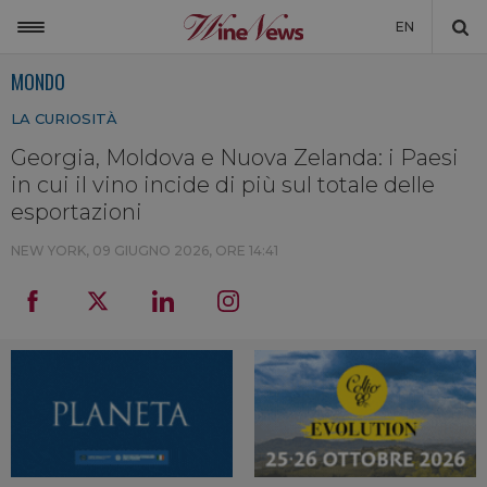
EN
MONDO
ITALIA
LA CURIOSITÀ
MONDO
Georgia, Moldova e Nuova Zelanda: i Paesi
NON SOLO VINO
in cui il vino incide di più sul totale delle
NEWSLETTER
esportazioni
LA CANTINA DI WINENEWS
NEW YORK,
09 GIUGNO 2026, ORE 14:41
DICONO DI NOI
WINENEWS TV