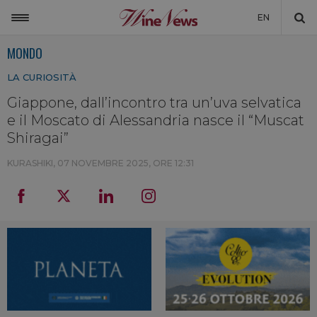
EN
MONDO
ITALIA
LA CURIOSITÀ
MONDO
Giappone, dall’incontro tra un’uva selvatica
NON SOLO VINO
e il Moscato di Alessandria nasce il “Muscat
NEWSLETTER
Shiragai”
LA CANTINA DI WINENEWS
KURASHIKI,
07 NOVEMBRE 2025, ORE 12:31
DICONO DI NOI
WINENEWS TV