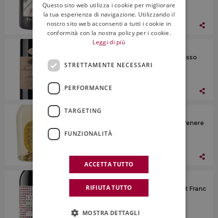
Questo sito web utilizza i cookie per migliorare
ENGLISH
la tua esperienza di navigazione. Utilizzando il
nostro sito web acconsenti a tutti i cookie in
29 Novembre 2024
conformità con la nostra policy per i cookie.
Leggi di più
I Vini
Frecciarossa, Doc Oltrepò Pavese Rosso
STRETTAMENTE NECESSARI
Anamari Riserva 2019
PERFORMANCE
29 Novembre 2024
TARGETING
I Vini
Vin.Co, Doc Abruzzo Trabocco Brut Venere
Bio 2023
FUNZIONALITÀ
29 Novembre 2024
ACCETTA TUTTO
I Vini
RIFIUTA TUTTO
Duemani, Costa Toscana Igt Cabernet Franc
CiFra 2022
MOSTRA DETTAGLI