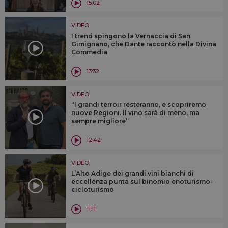
15:02
VIDEO
I trend spingono la Vernaccia di San
Gimignano, che Dante raccontò nella Divina
Commedia
13:32
VIDEO
“I grandi terroir resteranno, e scopriremo
nuove Regioni. Il vino sarà di meno, ma
sempre migliore”
12:42
VIDEO
L’Alto Adige dei grandi vini bianchi di
eccellenza punta sul binomio enoturismo-
cicloturismo
11:11