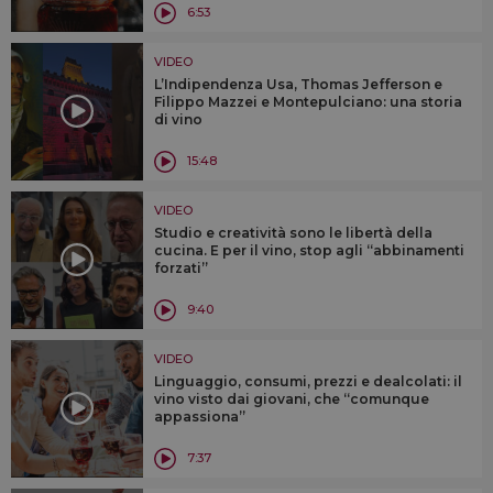
6:53
VIDEO
L’Indipendenza Usa, Thomas Jefferson e
Filippo Mazzei e Montepulciano: una storia
di vino
15:48
VIDEO
Studio e creatività sono le libertà della
cucina. E per il vino, stop agli “abbinamenti
forzati”
9:40
VIDEO
Linguaggio, consumi, prezzi e dealcolati: il
vino visto dai giovani, che “comunque
appassiona”
7:37