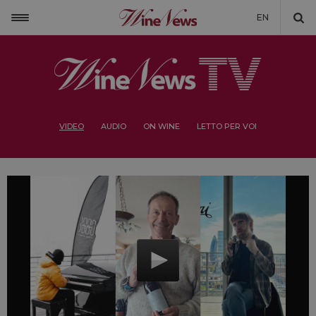
EN
VIDEO
AUDIO
ON WINE
LETTO PER VOI