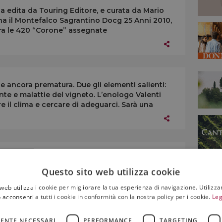
ida edita da Touring Editore, e curata da Mario
na il Montefalco Sagrantino Docg 25 Anni 2010,
tra le 420 “Corone” assegnate
ancora prematura. Due gli elementi salienti:
te e malattie del vigneto. L’enologo Valenti
e il clima e cercare di adeguarci. Sarà una
e in Italy”: lo ha detto Caprai, ricevendo a
e Uomo 2014, per una volta non per il vino, ma
Questo sito web utilizza cookie
ppo “re” del cashmire e dei braccialetti in
web utilizza i cookie per migliorare la tua esperienza di navigazione. Utilizza
 acconsenti a tutti i cookie in conformità con la nostra policy per i cookie.
Leg
ENTE NECESSARI
PERFORMANCE
TARGETING