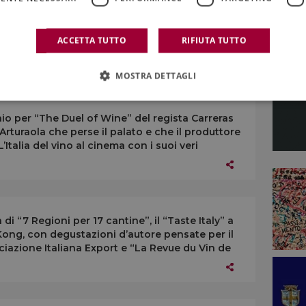
nditore vitivinicolo a Montefalco, presidente
irigenza di Confagricoltura: cooptato in giunta
ACCETTA TUTTO
RIFIUTA TUTTO
o Guidi, per “portare valore aggiunto al lavoro
MOSTRA DETTAGLI
io per “The Duel of Wine” del regista Carreras
Arturaola che perse il palato e che il produttore
’Italia del vino al cinema con i suoi veri
i “7 Regioni per 17 cantine”, il “Taste Italy” a
ong, con degustazioni d’autore pensate per il
ciazione Italiana Export e “La Revue du Vin de