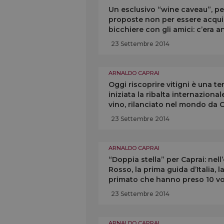
Un esclusivo “wine caveau”, pe
proposte non per essere acquis
bicchiere con gli amici: c’era a
“Taste of Roma”
23 Settembre 2014
ARNALDO CAPRAI
Oggi riscoprire vitigni è una t
iniziata la ribalta internaziona
vino, rilanciato nel mondo da Ca
Montefalco
23 Settembre 2014
ARNALDO CAPRAI
“Doppia stella” per Caprai: nell
Rosso, la prima guida d’Italia, l
primato che hanno preso 10 volt
Montefalco 25 Anni
23 Settembre 2014
ARNALDO CAPRAI