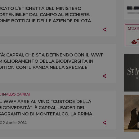
ERCATO L’ETICHETTA DEL MINISTERO
SOSTENIBILE” DAL CAMPO AL BICCHIERE.
RIME BOTTIGLIE DELLE AZIENDE PILOTA.
ONE: ANCHE CAPRAI HA GIÀ ADERITO
TÀ: CAPRAI, CHE STA DEFINENDO CON IL WWF
 MIGLIORAMENTO DELLA BIODIVERSITÀ IN
EDITION CON IL PANDA NELLA SPECIALE
OLORI DEL BRASILE
ARNALDO CAPRAI
IL WWF APRE AL VINO “CUSTODE DELLA
BIODIVERSITÀ”: È CAPRAI, LEADER DEL
SAGRANTINO DI MONTEFALCO, LA PRIMA
CANTINA ITALIANA AD AVVIARE IL PERCORSO DI
02 Aprile 2014
“STEWARDSHIP OF BIODIVERSITY”
DELL’ORGANIZZAZIONE DEL PANDA PER LE
AZIENDE “PALADINE” DELL’ECOSISTEMA