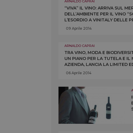
ARNALDO CAPRAI
“VIVA” IL VINO: ARRIVA SUL M
DELL’AMBIENTE PER IL VINO “
L’ESORDIO A VINITALY DELLE P
PROGETTO IN FASE DI ESPANSI
09 Aprile 2014
ARNALDO CAPRAI
TRA VINO, MODA E BIODIVERSI
UN PIANO PER LA TUTELA E IL
AZIENDA, LANCIA LA LIMITED 
VERSIONE VERDE E GIALLA, I C
06 Aprile 2014