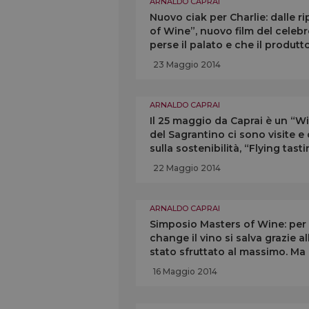
ARNALDO CAPRAI
Nuovo ciak per Charlie: dalle ri
of Wine”, nuovo film del celeb
perse il palato e che il produt
23 Maggio 2014
ARNALDO CAPRAI
Il 25 maggio da Caprai è un “Wi
del Sagrantino ci sono visite 
sulla sostenibilità, “Flying tas
Salvatore Denaro
22 Maggio 2014
ARNALDO CAPRAI
Simposio Masters of Wine: per i
change il vino si salva grazie al
stato sfruttato al massimo. Ma
Caprai con il Sagrantino
16 Maggio 2014