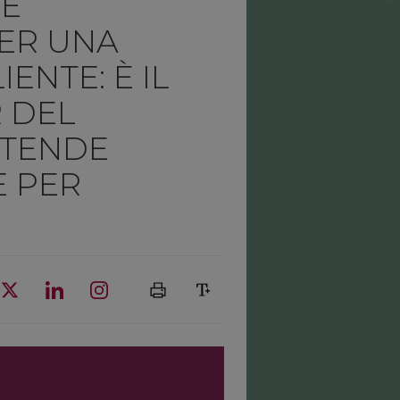
LE
PER UNA
ENTE: È IL
R DEL
TTENDE
E PER