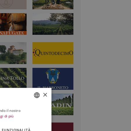
×
ndo il nostro
ITALIAN
gi di più
ENGLISH
FUNZIONALITÀ