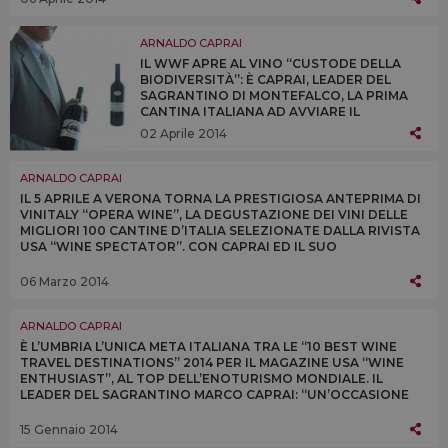
ARNALDO CAPRAI
IL WWF APRE AL VINO “CUSTODE DELLA
BIODIVERSITÀ”: È CAPRAI, LEADER DEL
SAGRANTINO DI MONTEFALCO, LA PRIMA
CANTINA ITALIANA AD AVVIARE IL
PERCORSO DI “STEWARDSHIP OF
02 Aprile 2014
BIODIVERSITY” DELL’ORGANIZZAZIONE DEL
PANDA PER LE AZIENDE “PALADINE”
DELL’ECOSISTEMA
ARNALDO CAPRAI
IL 5 APRILE A VERONA TORNA LA PRESTIGIOSA ANTEPRIMA DI
VINITALY “OPERA WINE”, LA DEGUSTAZIONE DEI VINI DELLE
MIGLIORI 100 CANTINE D’ITALIA SELEZIONATE DALLA RIVISTA
USA “WINE SPECTATOR”. CON CAPRAI ED IL SUO
SAGRANTINO DI MONTEFALCO 25 ANNI 200)
06 Marzo 2014
ARNALDO CAPRAI
È L’UMBRIA L’UNICA META ITALIANA TRA LE “10 BEST WINE
TRAVEL DESTINATIONS” 2014 PER IL MAGAZINE USA “WINE
ENTHUSIAST”, AL TOP DELL’ENOTURISMO MONDIALE. IL
LEADER DEL SAGRANTINO MARCO CAPRAI: “UN’OCCASIONE
DA UTILIZZARE PER CRESCERE ANCORA”
15 Gennaio 2014