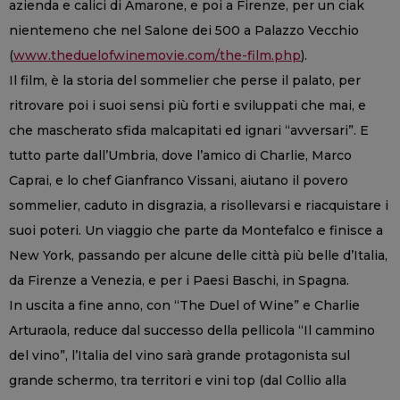
azienda e calici di Amarone, e poi a Firenze, per un ciak
nientemeno che nel Salone dei 500 a Palazzo Vecchio
(
www.theduelofwinemovie.com/the-film.php
).
Il film, è la storia del sommelier che perse il palato, per
ritrovare poi i suoi sensi più forti e sviluppati che mai, e
che mascherato sfida malcapitati ed ignari “avversari”. E
tutto parte dall’Umbria, dove l’amico di Charlie, Marco
Caprai, e lo chef Gianfranco Vissani, aiutano il povero
sommelier, caduto in disgrazia, a risollevarsi e riacquistare i
suoi poteri. Un viaggio che parte da Montefalco e finisce a
New York, passando per alcune delle città più belle d’Italia,
da Firenze a Venezia, e per i Paesi Baschi, in Spagna.
In uscita a fine anno, con “The Duel of Wine” e Charlie
Arturaola, reduce dal successo della pellicola “Il cammino
del vino”, l’Italia del vino sarà grande protagonista sul
grande schermo, tra territori e vini top (dal Collio alla