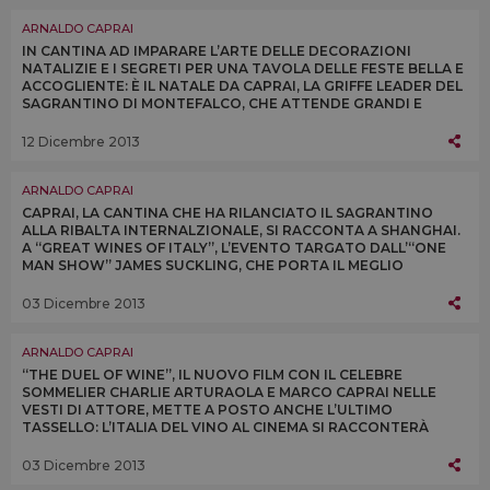
ARNALDO CAPRAI
IN CANTINA AD IMPARARE L’ARTE DELLE DECORAZIONI
NATALIZIE E I SEGRETI PER UNA TAVOLA DELLE FESTE BELLA E
ACCOGLIENTE: È IL NATALE DA CAPRAI, LA GRIFFE LEADER DEL
SAGRANTINO DI MONTEFALCO, CHE ATTENDE GRANDI E
BAMBINI A “CANTINE APERTE PER NATALE”
12 Dicembre 2013
ARNALDO CAPRAI
CAPRAI, LA CANTINA CHE HA RILANCIATO IL SAGRANTINO
ALLA RIBALTA INTERNALZIONALE, SI RACCONTA A SHANGHAI.
A “GREAT WINES OF ITALY”, L’EVENTO TARGATO DALL’“ONE
MAN SHOW” JAMES SUCKLING, CHE PORTA IL MEGLIO
DELL’ENOLOGIA TRICOLORE IN GIRO PER IL MONDO
03 Dicembre 2013
ARNALDO CAPRAI
“THE DUEL OF WINE”, IL NUOVO FILM CON IL CELEBRE
SOMMELIER CHARLIE ARTURAOLA E MARCO CAPRAI NELLE
VESTI DI ATTORE, METTE A POSTO ANCHE L’ULTIMO
TASSELLO: L’ITALIA DEL VINO AL CINEMA SI RACCONTERÀ
SULLE NOTE DEL COMPOSITORE NAPOLETANO LOUIS
SICILIANO
03 Dicembre 2013