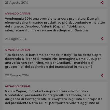
25 Agosto 2014
ARNALDO CAPRAI
Vendemmia 2014 una previsione ancora prematura. Due gli
elementi salienti: carico produttivo più abbondante e malattie
del vigneto. L’enologo Valenti (Caprai): “dobbiamo
interpretare il clima e cercare di adeguarci. Sarà una
vendemmia complicata”
25 Luglio 2014
ARNALDO CAPRAI
“Da decenni ci battiamo per made in Italy”: lo ha detto Caprai,
ricevendo a Firenze il Premio Pitti Immagine Uomo 2014, per
una volta non per il vino, ma per Cruciani, il marchio del
gruppo “re” del cashmire e dei braccialetti in macramé
20 Giugno 2014
ARNALDO CAPRAI
Marco Caprai, importante imprenditore vitivinicolo a
Montefalco, presidente Confagricoltura Umbria, nella
dirigenza di Confagricoltura: cooptato in giunta su proposta
del presidente Mario Guidi, per “portare valore aggiunto al
lavoro della dirigenza”