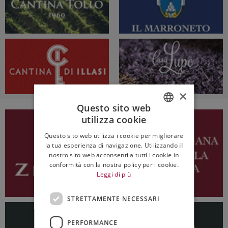
×
Questo sito web
utilizza cookie
ITALIAN
Questo sito web utilizza i cookie per migliorare
ENGLISH
la tua esperienza di navigazione. Utilizzando il
nostro sito web acconsenti a tutti i cookie in
conformità con la nostra policy per i cookie.
Leggi di più
STRETTAMENTE NECESSARI
PERFORMANCE