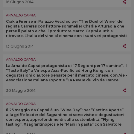
16 Giugno 2014
ARNALDO CAPRAI
Ciak a Firenze in Palazzo Vecchio per “The Duel of Wine” del
regista Carreras con l’attore-sommelier Charlie Arturaola che
perse il palato e che il produttore Marco Caprai aiutò a
ritrovare. L’Italia del vino al cinema con i suoi veri protagonisti
13 Giugno 2014
ARNALDO CAPRAI
La Arnaldo Caprai protagonista di “7 Regioni per 17 cantine”, il
“Taste Italy” a Vinexpo Asia-Pacific ad Hong Kong, con
degustazioni d’autore pensate per il mercato cinese, con Aie -
Associazione Italiana Export e “La Revue du Vin de France”
30 Maggio 2014
ARNALDO CAPRAI
Il 25 maggio da Caprai è un “Wine Day”: per “Cantine Aperte”
alla griffe leader del Sagrantino ci sono visite e degustazioni
con esperti, approfondimenti sulla sostenibilità, “Flying
tasting”, #sagrantinopics e le “Mani in pasta” con Salvatore
Denaro