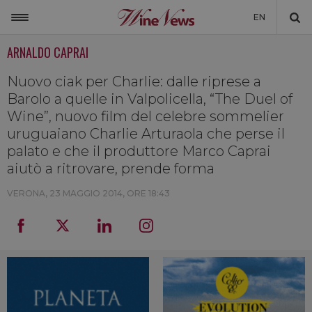
EN
ARNALDO CAPRAI
ITALIA
MONDO
Nuovo ciak per Charlie: dalle riprese a
Barolo a quelle in Valpolicella, “The Duel of
NON SOLO VINO
Wine”, nuovo film del celebre sommelier
uruguaiano Charlie Arturaola che perse il
NEWSLETTER
palato e che il produttore Marco Caprai
LA CANTINA DI WINENEWS
aiutò a ritrovare, prende forma
DICONO DI NOI
VERONA,
23 MAGGIO 2014, ORE 18:43
WINENEWS TV