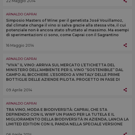
22 Maggio 2014
ARNALDO CAPRAI
Simposio Masters of Wine: per il genetista José Vouillamoz,
dal climate change il vino si salva grazie alla stessa vite, il cui
potenziale non è ancora stato sfruttato al massimo. Ma esempi
di sperimentazioni ci sono, come Caprai con il Sagrantino
16 Maggio 2014
ARNALDO CAPRAI
“VIVA” IL VINO: ARRIVA SUL MERCATO L’ETICHETTA DEL
MINISTERO DELL’AMBIENTE PER IL VINO “SOSTENIBILE” DAL
CAMPO AL BICCHIERE. L’ESORDIO A VINITALY DELLE PRIME
BOTTIGLIE DELLE AZIENDE PILOTA. PROGETTO IN FASE DI
ESPANSIONE: ANCHE CAPRAI HA GIÀ ADERITO
09 Aprile 2014
ARNALDO CAPRAI
TRA VINO, MODA E BIODIVERSITÀ: CAPRAI, CHE STA
DEFINENDO CON IL WWF UN PIANO PER LA TUTELA E IL
MIGLIORAMENTO DELLA BIODIVERSITÀ IN AZIENDA, LANCIA LA
LIMITED EDITION CON IL PANDA NELLA SPECIALE VERSIONE
VERDE E GIALLA, I COLORI DEL BRASILE
06 Aprile 2014