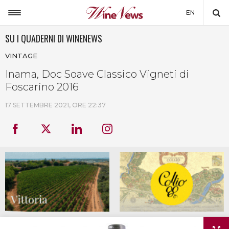
EN
SU I QUADERNI DI WINENEWS
ITALIA
VINTAGE
MONDO
Inama, Doc Soave Classico Vigneti di
NON SOLO VINO
Foscarino 2016
NEWSLETTER
17 SETTEMBRE 2021, ORE 22:37
LA CANTINA DI WINENEWS
DICONO DI NOI
WINENEWS TV