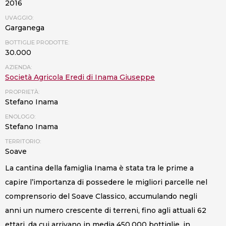
2016
UVAGGIO:
Garganega
BOTTIGLIE PRODOTTE:
30.000
AZIENDA:
Società Agricola Eredi di Inama Giuseppe
PROPRIETÀ:
Stefano Inama
ENOLOGO:
Stefano Inama
TERRITORIO:
Soave
La cantina della famiglia Inama è stata tra le prime a
capire l’importanza di possedere le migliori parcelle nel
comprensorio del Soave Classico, accumulando negli
anni un numero crescente di terreni, fino agli attuali 62
ettari, da cui arrivano in media 450.000 bottiglie, in